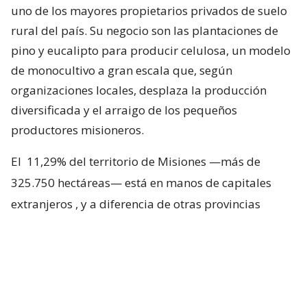
uno de los mayores propietarios privados de suelo
rural del país. Su negocio son las plantaciones de
pino y eucalipto para producir celulosa, un modelo
de monocultivo a gran escala que, según
organizaciones locales, desplaza la producción
diversificada y el arraigo de los pequeños
productores misioneros.
El
11,29% del territorio de Misiones —más de
325.750 hectáreas— está en manos de capitales
extranjeros
, y a diferencia de otras provincias
argentinas, donde esa propiedad se reparte entre
varias nacionalidades, en Misiones domina el
capital chileno. Los departamentos con frente sobre
el río Paraná son los más comprometidos: Iguazú
lidera con casi el 40% de su superficie rural en