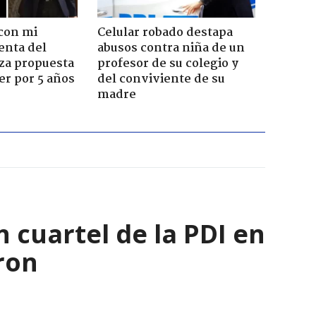
con mi
Celular robado destapa
enta del
abusos contra niña de un
za propuesta
profesor de su colegio y
r por 5 años
del conviviente de su
madre
 cuartel de la PDI en
ron