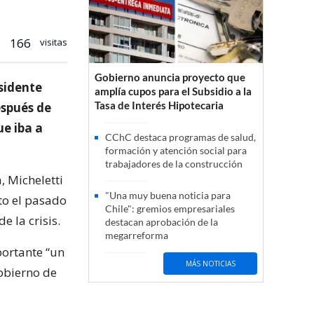
166
visitas
Gobierno anuncia proyecto que
sidente
amplía cupos para el Subsidio a la
Tasa de Interés Hipotecaria
espués de
ue iba a
CChC destaca programas de salud,
formación y atención social para
trabajadores de la construcción
, Micheletti
"Una muy buena noticia para
to el pasado
Chile": gremios empresariales
 la crisis.
destacan aprobación de la
megarreforma
portante “un
MÁS NOTICIAS
obierno de