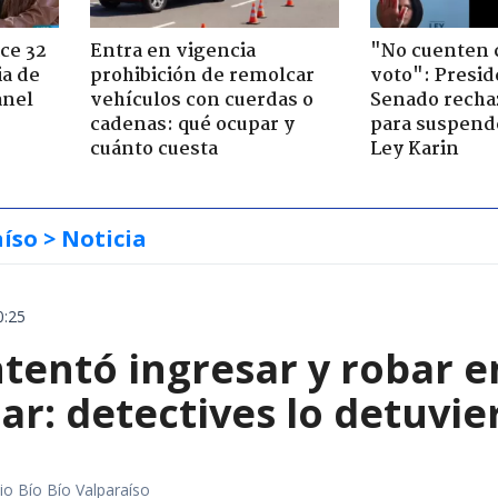
ce 32
Entra en vigencia
"No cuenten 
ia de
prohibición de remolcar
voto": Presid
anel
vehículos con cuerdas o
Senado recha
cadenas: qué ocupar y
para suspende
cuánto cuesta
Ley Karin
aíso
> Noticia
0:25
entó ingresar y robar en
ar: detectives lo detuvie
io Bío Bío Valparaíso