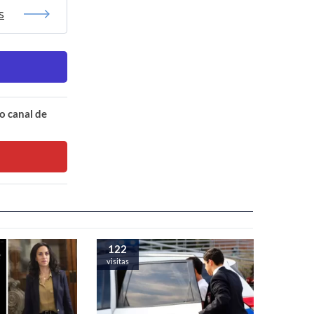
s
o canal de
122
visitas