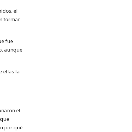
idos, el
an formar
ue fue
so, aunque
 ellas la
onaron el
 que
en por qué