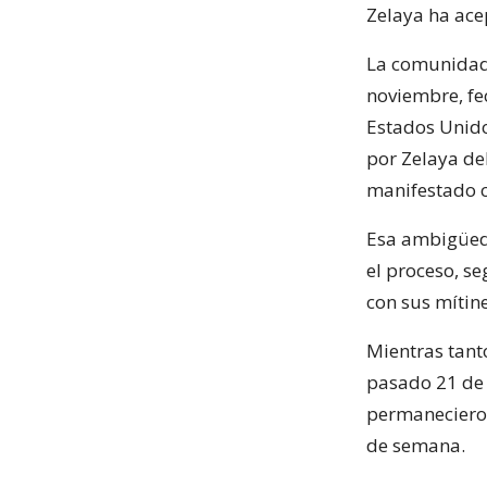
Zelaya ha ace
La comunidad 
noviembre, fe
Estados Unido
por Zelaya del
manifestado c
Esa ambigüeda
el proceso, s
con sus mítine
Mientras tant
pasado 21 de 
permanecieron
de semana.