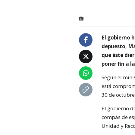
El gobierno 
depuesto, Ma
que éste dier
poner fin a l
Según el mini
está comprome
30 de octubre 
El gobierno d
compás de esp
Unidad y Reco