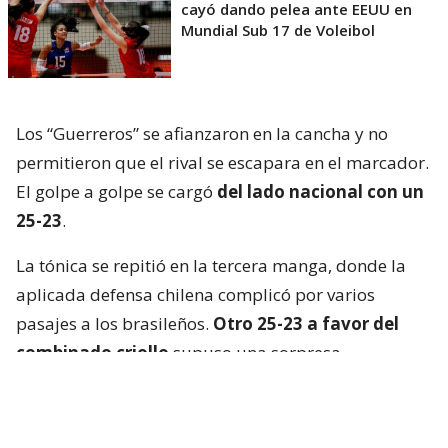
cayó dando pelea ante EEUU en
Mundial Sub 17 de Voleibol
Los “Guerreros” se afianzaron en la cancha y no
permitieron que el rival se escapara en el marcador.
El golpe a golpe se cargó
del lado nacional con un
25-23
.
La tónica se repitió en la tercera manga, donde la
aplicada defensa chilena complicó por varios
pasajes a los brasileños.
Otro 25-23 a favor del
combinado criollo
supuso una sorpresa
mayúscula en Cochabamba.
La Verdeamarela respondió con furia en el cuarto