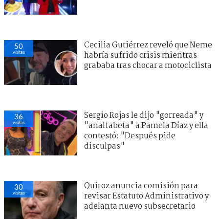
Cecilia Gutiérrez reveló que Neme
50
visitas
habría sufrido crisis mientras
grababa tras chocar a motociclista
Sergio Rojas le dijo "gorreada" y
36
visitas
"analfabeta" a Pamela Díaz y ella
contestó: "Después pide
disculpas"
Quiroz anuncia comisión para
30
visitas
revisar Estatuto Administrativo y
adelanta nuevo subsecretario