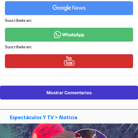
Suscríbete en:
Suscríbete en:
Mostrar Comentarios
Espectáculos Y TV
> Noticia