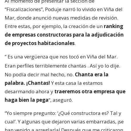
Al momento de presentar la sección de
“Fiscalizaciones”, Poduje narró lo vivido en Viña del
Mar, donde anunció nuevas medidas de revisión.
Entre estas, por ejemplo, la creación de un
ranking
de empresas constructoras para la adjudicación
de proyectos habitacionales
.
“
Es una vergüenza que nos tocó en Viña del Mar.
Eran perfiles terriblemente chantas
. Así yo lo dije.
No podía decir mal hecho, no.
Chanta era la
palabra. ¡Chantas!
Y esta casa la estamos
desarmando ahora y
traeremos otra empresa que
haga bien la pega
“, aseguró.
“Yo siempre pregunto: ‘¿Qué constructora es? Tal y
cual’. Y algunas que dejaron varias embarradas, ¡se
han venido a arreglarla! Después que me criticaron