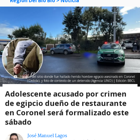
Región Del Bío Bío
> Noticia
Imagen del sitio donde fue hallado herido hombre egipcio asesinado en Coronel
(Cedida); y foto de contexto de un detenido (Agencia UNO) | Edición BBCL
Adolescente acusado por crimen
de egipcio dueño de restaurante
en Coronel será formalizado este
sábado
José Manuel Lagos