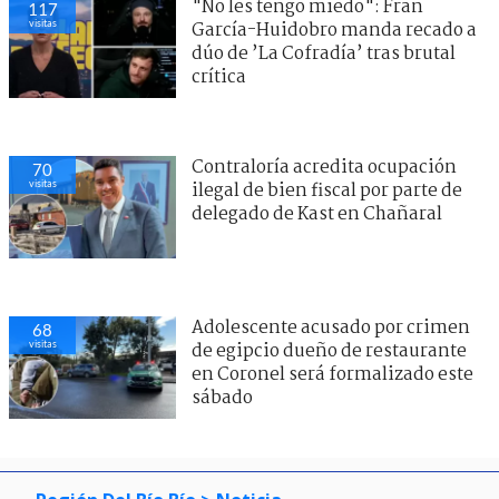
"No les tengo miedo": Fran
117
visitas
García-Huidobro manda recado a
dúo de ’La Cofradía’ tras brutal
crítica
Contraloría acredita ocupación
70
visitas
ilegal de bien fiscal por parte de
delegado de Kast en Chañaral
Adolescente acusado por crimen
68
visitas
de egipcio dueño de restaurante
en Coronel será formalizado este
sábado