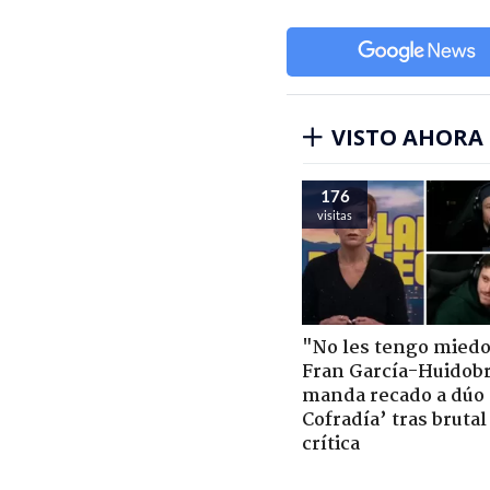
VISTO AHORA
176
visitas
"No les tengo miedo
Fran García-Huidob
manda recado a dúo 
Cofradía’ tras brutal
crítica