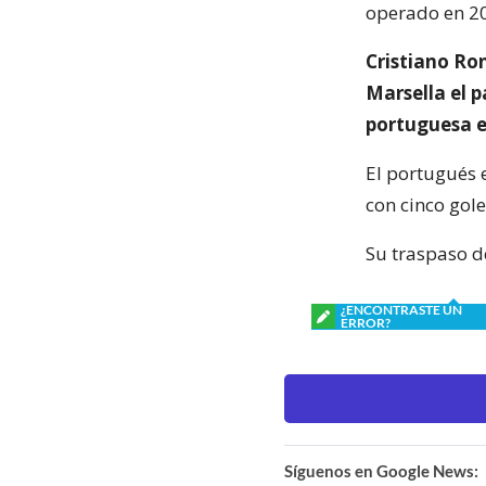
operado en 20
Cristiano Ron
Marsella el 
portuguesa e
El portugués 
con cinco gole
Su traspaso d
¿ENCONTRASTE UN
ERROR?
Síguenos en Google News: