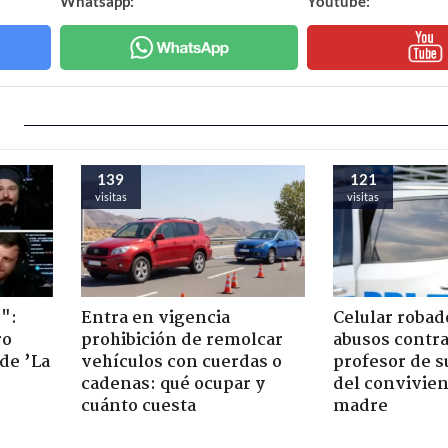
Whatsapp:
Youtube:
139
121
visitas
visitas
":
Entra en vigencia
Celular robad
ro
prohibición de remolcar
abusos contra
de ’La
vehículos con cuerdas o
profesor de s
cadenas: qué ocupar y
del convivien
cuánto cuesta
madre