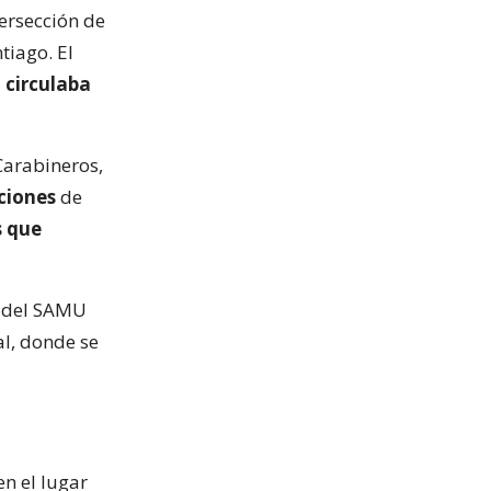
tersección de
tiago. El
 circulaba
Carabineros,
ciones
de
s que
l del SAMU
al, donde se
en el lugar