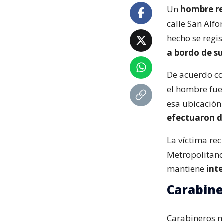
Un
hombre re
calle San Alfo
hecho se regi
a bordo de su
De acuerdo co
el hombre fu
esa ubicación
efectuaron d
La víctima re
Metropolitano
mantiene
int
Carabine
Carabineros ma