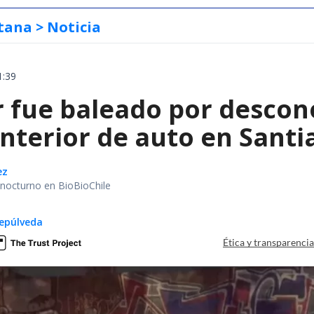
tana
> Noticia
1:39
 fue baleado por descon
interior de auto en Santi
ez
r nocturno en BioBioChile
epúlveda
Ética y transparenci