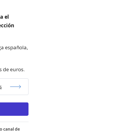
a el
ección
ga española,
s de euros.
s
o canal de