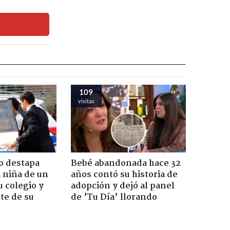
109
visitas
o destapa
Bebé abandonada hace 32
 niña de un
años contó su historia de
u colegio y
adopción y dejó al panel
te de su
de ’Tu Día’ llorando