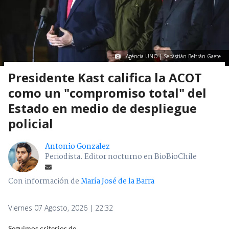
Agencia UNO | Sebastián Beltrán Gaete
Presidente Kast califica la ACOT
como un "compromiso total" del
Estado en medio de despliegue
policial
Antonio Gonzalez
Periodista. Editor nocturno en BioBioChile
Con información de
María José de la Barra
Viernes 07 Agosto, 2026 | 22:32
Seguimos criterios de