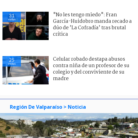
"No les tengo miedo": Fran
31
visitas
García-Huidobro manda recado a
dúo de ’La Cofradía’ tras brutal
crítica
Celular robado destapa abusos
25
visitas
contra niña de un profesor de su
colegio y del conviviente de su
madre
Región De Valparaíso
> Noticia