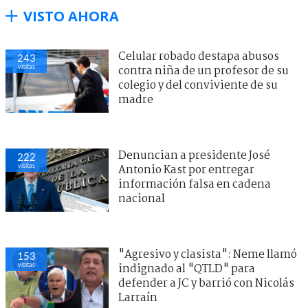
VISTO AHORA
Celular robado destapa abusos
243
visitas
contra niña de un profesor de su
colegio y del conviviente de su
madre
Denuncian a presidente José
222
visitas
Antonio Kast por entregar
información falsa en cadena
nacional
"Agresivo y clasista": Neme llamó
153
visitas
indignado al "QTLD" para
defender a JC y barrió con Nicolás
Larraín