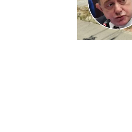
ARCHIVO | Agencia UNO | 
Este viernes e
del Minister
reconstrucci
En ese context
empresas cuest
peritajes espe