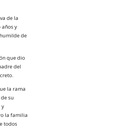
va de la
o años y
 humilde de
ión que dio
padre del
creto.
que la rama
 de su
 y
o la familia
ue todos