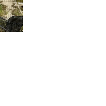
2.305
visitas
ica a cargo
 referir a la
ntas” a las
e los
ián en el