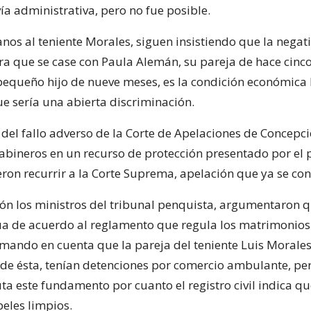
vía administrativa, pero no fue posible.
anos al teniente Morales, siguen insistiendo que la negati
ara que se case con Paula Alemán, su pareja de hace cinc
equeño hijo de nueve meses, es la condición económica
ue sería una abierta discriminación.
 del fallo adverso de la Corte de Apelaciones de Concepc
rabineros en un recurso de protección presentado por el 
ieron recurrir a la Corte Suprema, apelación que ya se con
ión los ministros del tribunal penquista, argumentaron 
úa de acuerdo al reglamento que regula los matrimonios
tomando en cuenta que la pareja del teniente Luis Morales
de ésta, tenían detenciones por comercio ambulante, per
futa este fundamento por cuanto el registro civil indica q
peles limpios.