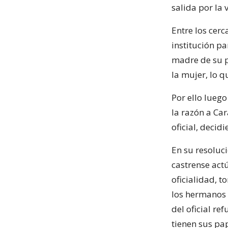
salida por la 
Entre los cerc
institución p
madre de su p
la mujer, lo q
Por ello luego
la razón a Ca
oficial, decid
En su resoluc
castrense act
oficialidad, 
los hermanos 
del oficial re
tienen sus pa