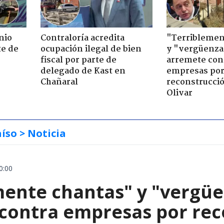
nio
Contraloría acredita
"Terriblemen
te de
ocupación ilegal de bien
y "vergüenza
fiscal por parte de
arremete con
delegado de Kast en
empresas po
Chañaral
reconstrucció
Olivar
aíso
> Noticia
0:00
mente chantas" y "vergüe
contra empresas por reco