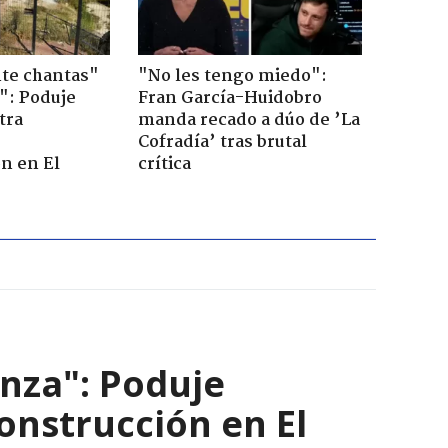
te chantas"
"No les tengo miedo":
": Poduje
Fran García-Huidobro
tra
manda recado a dúo de ’La
r
Cofradía’ tras brutal
n en El
crítica
nza": Poduje
nstrucción en El