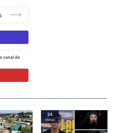
s
o canal de
24
visitas