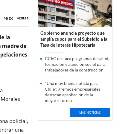
908
visitas
Gobierno anuncia proyecto que
de la
amplía cupos para el Subsidio a la
Tasa de Interés Hipotecaria
la madre de
 apelaciones
CChC destaca programas de salud,
formación y atención social para
trabajadores de la construcción
"Una muy buena noticia para
Chile": gremios empresariales
la
destacan aprobación de la
s Morales
megarreforma
MÁS NOTICIAS
ona policial,
ontrar una