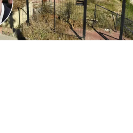
2
Edición BBCL
VER RESUMEN
l
ministro Iván Poduje realizó su primera cuenta públ
io de Vivienda y Urbanismo
, instancia donde
se volvió a
ón de Viña del Mar tras el megaincendio de 2024
.
o, y sin dar nombres, el jefe del Minvu calificó como “cha
ionadas por la reconstrucción. Todo, a días del inicio d
cializados en las viviendas de la constructora San Sebast