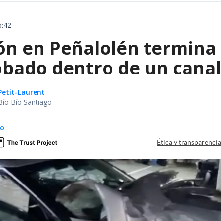
6:42
ón en Peñalolén termina 
obado dentro de un canal
Petit-Laurent
Bío Bío Santiago
do
Ética y transparenci