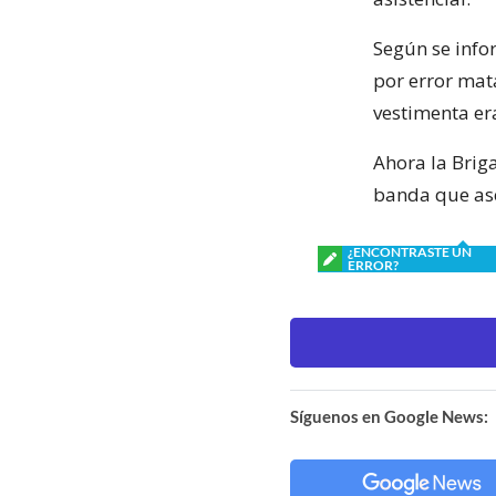
Según se info
por error mat
vestimenta er
Ahora la Brig
banda que ase
¿ENCONTRASTE UN
ERROR?
Síguenos en Google News: