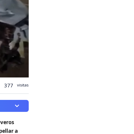
377
visitas
everos
ellar a