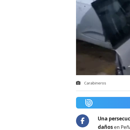
Carabineros
Una persecu
daños
en Peña