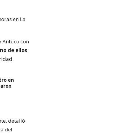
horas en La
án Antuco con
no de ellos
ridad.
tro en
garon
te, detalló
ra del