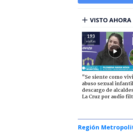
VISTO AHORA
193
visitas
"Se siente como viv
abuso sexual infantil
descargo de alcalde
La Cruz por audio fil
Región Metropoli