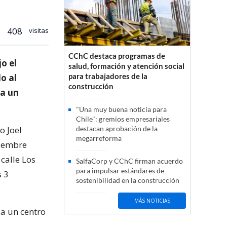
408
visitas
CChC destaca programas de
o el
salud, formación y atención social
para trabajadores de la
o al
construcción
ía un
"Una muy buena noticia para
Chile": gremios empresariales
o Joel
destacan aprobación de la
megarreforma
tiembre
 calle Los
SalfaCorp y CChC firman acuerdo
para impulsar estándares de
s 3
sostenibilidad en la construcción
MÁS NOTICIAS
 a un centro