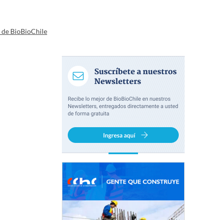
a de BioBioChile