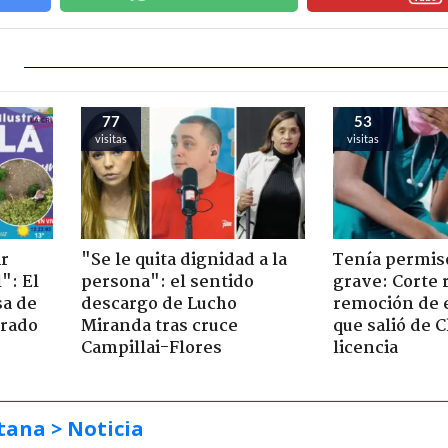
77
53
visitas
visitas
ir
"Se le quita dignidad a la
Tenía permiso
": El
persona": el sentido
grave: Corte r
sa de
descargo de Lucho
remoción de 
trado
Miranda tras cruce
que salió de C
Campillai-Flores
licencia
tana
> Noticia