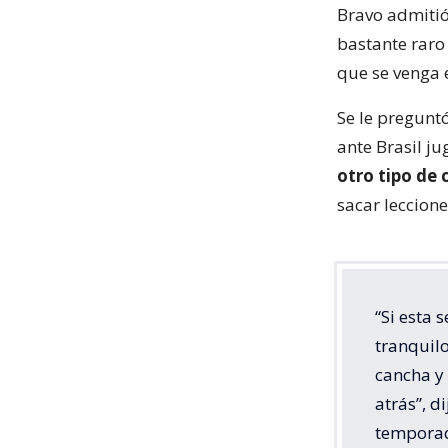
Bravo admitió
bastante raro
que se venga 
Se le pregunt
ante Brasil ju
otro tipo de 
sacar leccion
“Si esta
tranquilo
cancha y
atrás”, d
tempora