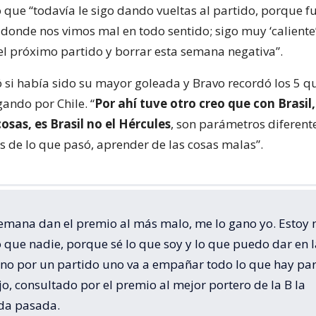
 que “todavía le sigo dando vueltas al partido, porque f
 donde nos vimos mal en todo sentido; sigo muy ‘caliente’
el próximo partido y borrar esta semana negativa”.
ó si había sido su mayor goleada y Bravo recordó los 5 q
gando por Chile. “
Por ahí tuve otro creo que con Brasil,
cosas, es Brasil no el Hércules
, son parámetros diferent
es de lo que pasó, aprender de las cosas malas”.
 semana dan el premio al más malo, me lo gano yo. Estoy
 que nadie, porque sé lo que soy y lo que puedo dar en l
 no por un partido uno va a empañar todo lo que hay pa
ijo, consultado por el premio al mejor portero de la B la
da pasada.