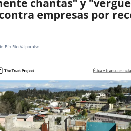
mente chantas" y "vergüe
contra empresas por reco
io Bío Bío Valparaíso
a
Ética y transparenci