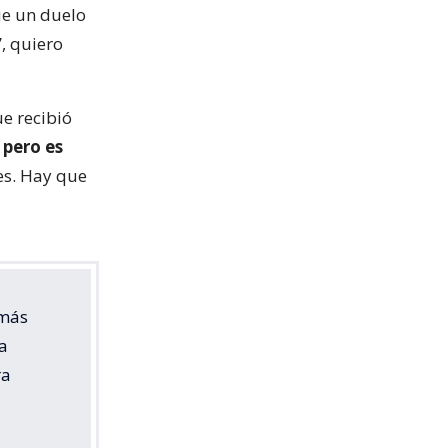
ue un duelo
, quiero
ue recibió
 pero es
es. Hay que
 más
a
ra