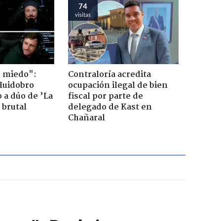
74
visitas
o miedo":
Contraloría acredita
Huidobro
ocupación ilegal de bien
 a dúo de ’La
fiscal por parte de
 brutal
delegado de Kast en
Chañaral