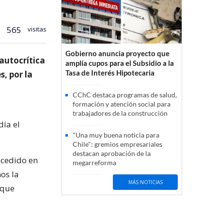
565
visitas
Gobierno anuncia proyecto que
autocrítica
amplía cupos para el Subsidio a la
Tasa de Interés Hipotecaria
s, por la
CChC destaca programas de salud,
formación y atención social para
trabajadores de la construcción
día el
"Una muy buena noticia para
Chile": gremios empresariales
destacan aprobación de la
sucedido en
megarreforma
os la
MÁS NOTICIAS
 que