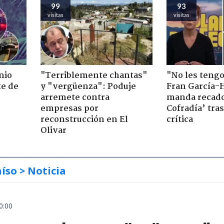
99
93
visitas
visitas
nio
"Terriblemente chantas"
"No les teng
te de
y "vergüenza": Poduje
Fran García-
arremete contra
manda recado
empresas por
Cofradía’ tras
reconstrucción en El
crítica
Olivar
aíso
> Noticia
0:00