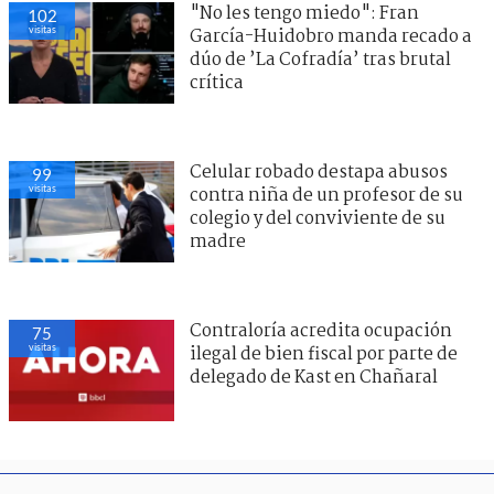
"No les tengo miedo": Fran
102
visitas
García-Huidobro manda recado a
dúo de ’La Cofradía’ tras brutal
crítica
Celular robado destapa abusos
99
visitas
contra niña de un profesor de su
colegio y del conviviente de su
madre
Contraloría acredita ocupación
75
visitas
ilegal de bien fiscal por parte de
delegado de Kast en Chañaral