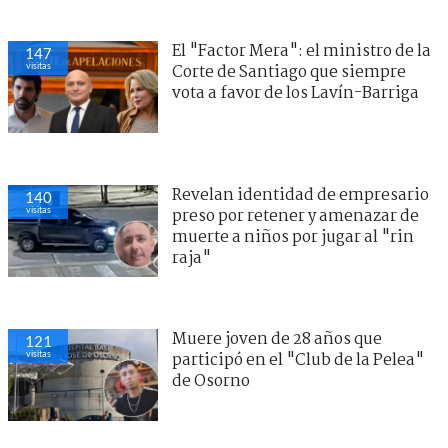
El "Factor Mera": el ministro de la
147
visitas
Corte de Santiago que siempre
vota a favor de los Lavín-Barriga
Revelan identidad de empresario
140
visitas
preso por retener y amenazar de
muerte a niños por jugar al "rin
raja"
Muere joven de 28 años que
121
visitas
participó en el "Club de la Pelea"
de Osorno