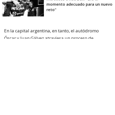
momento adecuado para un nuevo
reto"
En la capital argentina, en tanto, el autódromo
Óscar y Juan Gálvez atraviesa un proceso de
renovación para recibir
la fecha ya confirmada del
MotoGP en 2027
y a la vez, sueña con recibir otra
vez al Gran Circo en 2028.
Vale recordar que la Fórmula 1
visitó por última
vez el país vecino el 12 de abril de 1998
,
celebrando una icónica carrera que tuvo como
ganador a Michael Schumacher a bordo de su
Ferrari.
Volviendo al plano actual, Stefano Domenicali