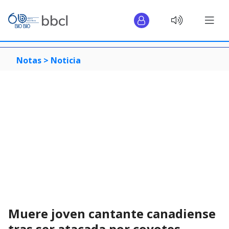
Notas >
Noticia
Muere joven cantante canadiense
tras ser atacada por coyotes