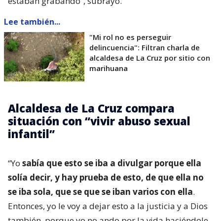
estaban grabando”, subrayó.
Lee también...
"Mi rol no es perseguir
delincuencia": Filtran charla de
alcaldesa de La Cruz por sitio con
marihuana
Alcaldesa de La Cruz compara
situación con “vivir abuso sexual
infantil”
“Yo
sabía que esto se iba a divulgar porque ella
solía decir, y hay prueba de esto, de que ella no
se iba sola, que se que se iban varios con ella
.
Entonces, yo le voy a dejar esto a la justicia y a Dios
también, porque yo no ando por la vida haciéndole