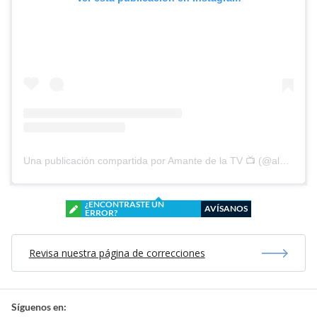
Una publicación compartida por Amante de la TV 📺 (@alguien_te_observa)
¿ENCONTRASTE UN
AVÍSANOS
ERROR?
Revisa nuestra página de correcciones
Síguenos en: