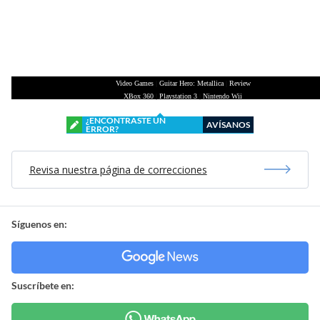
Video Games
|
Guitar Hero: Metallica
|
Review
XBox 360
|
Playstation 3
|
Nintendo Wii
¿ENCONTRASTE UN
AVÍSANOS
ERROR?
Revisa nuestra página de correcciones
Síguenos en:
Suscríbete en: