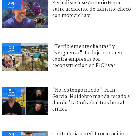
Periodista José Antonio Neme
290
visitas
sufre accidente de tránsito: chocó
con motociclista
"Terriblemente chantas" y
58
visitas
"vergüenza": Poduje arremete
contra empresas por
reconstrucción en El Olivar
"No les tengo miedo": Fran
51
visitas
García-Huidobro manda recado a
dúo de ’La Cofradía’ tras brutal
crítica
Contraloría acredita ocupación
38