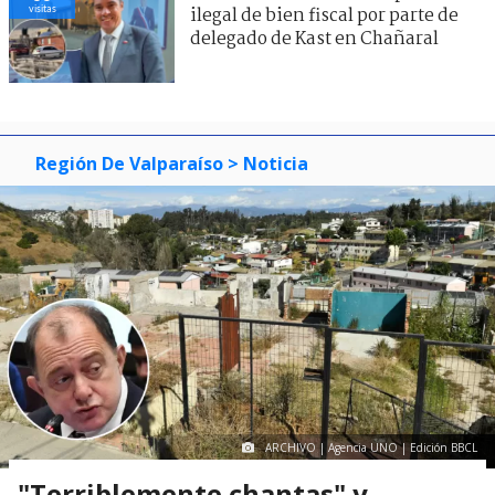
visitas
ilegal de bien fiscal por parte de
delegado de Kast en Chañaral
Región De Valparaíso
> Noticia
ARCHIVO | Agencia UNO | Edición BBCL
"Terriblemente chantas" y