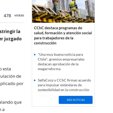
478
visitas
CChC destaca programas de
tringir la
salud, formación y atención social
para trabajadores de la
ser juzgado
construcción
"Una muy buena noticia para
Chile": gremios empresariales
destacan aprobación de la
o esta
megarreforma
culación de
SalfaCorp y CChC firman acuerdo
xplicado por
para impulsar estándares de
sostenibilidad en la construcción
MÁS NOTICIAS
ñalando que
n a