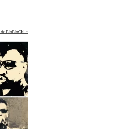
a de BioBioChile