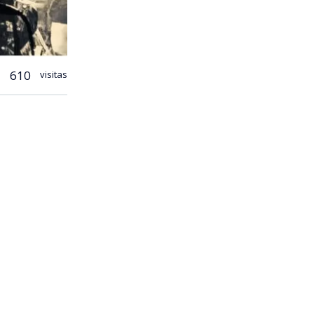
610
visitas
o
Ases
o catálogo
orda uno de
 no había
ños”
, explica
iscos que