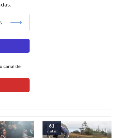
adas.
s
o canal de
61
visitas