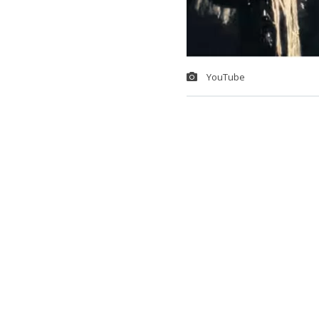
YouTube
Cristóbal Bri
Falsos y Fot
de proyectos 
los estilos q
profundizado 
“El metal lo 
Cristóbal Bri