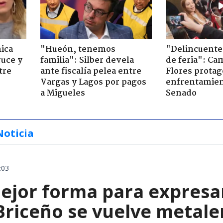
ica
"Hueón, tenemos
"Delincuente
ruce y
familia": Silber devela
de feria": Cam
tre
ante fiscalía pelea entre
Flores prota
Vargas y Lagos por pagos
enfrentamien
a Migueles
Senado
Noticia
:03
ejor forma para expresa
 Briceño se vuelve metale