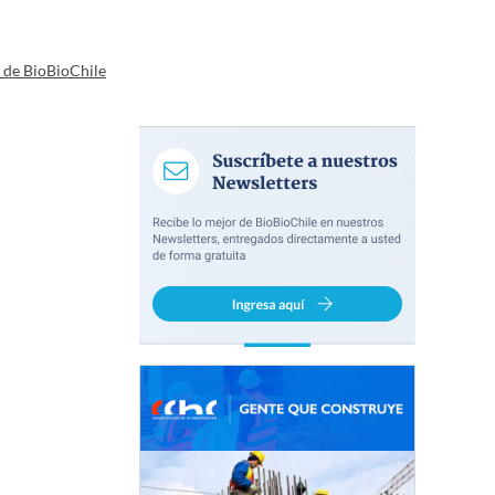
a de BioBioChile