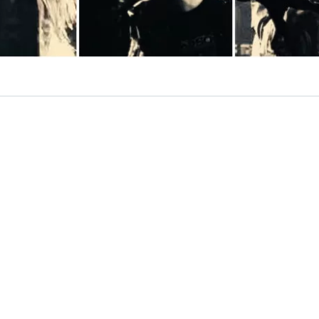
VER RESUMEN
ceño
, el multifacético compositor detrás de bandas com
her Muckers
, entre otras, sumó una nueva era en su vast
musicales. Se trata de
Navaja
, banda donde esta vez ab
ue lo acompañaron desde su adolescencia, pero en el que
hasta ahora: el
heavy metal
.
tuve en pausa, o bloqueado quizás, durante casi 20 a
ceño en diálogo con
BioBioChile
. “De hecho, regalé mis d