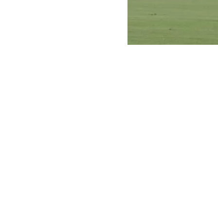
Instagram
El futbolista 
Aeropuerto de
Aduanas
(ICE
Los Ángeles j
La familia y 
norteamerican