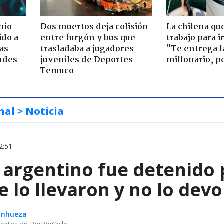
nio
Dos muertos deja colisión
La chilena qu
ido a
entre furgón y bus que
trabajo para i
ras
trasladaba a jugadores
"Te entrega l
ndes
juveniles de Deportes
millonario, p
Temuco
nal
> Noticia
2:51
 argentino fue detenido 
e lo llevaron y no lo dev
Sanhueza