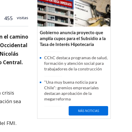
455
visitas
Gobierno anuncia proyecto que
en el camino
amplía cupos para el Subsidio a la
Tasa de Interés Hipotecaria
 Occidental
 Nicolás
CChC destaca programas de salud,
o Central.
formación y atención social para
trabajadores de la construcción
"Una muy buena noticia para
Chile": gremios empresariales
 crisis
destacan aprobación de la
megarreforma
ación sea
MÁS NOTICIAS
del FMI.