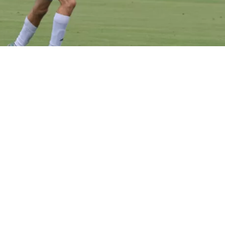
VER RESUMEN
argentino
Matías Pourrain
, de 34 años, fue detenido el j
 Fort Lauerdale por el
Servicio de Inmigración y Contr
) de Estados Unidos cuando viajaba en un vuelo interno
unto a su equipo, para disputar un torneo.
el club del jugador aseguran que ingresó de manera legal 
o, que cuenta con un permiso de trabajo vigente y un tr