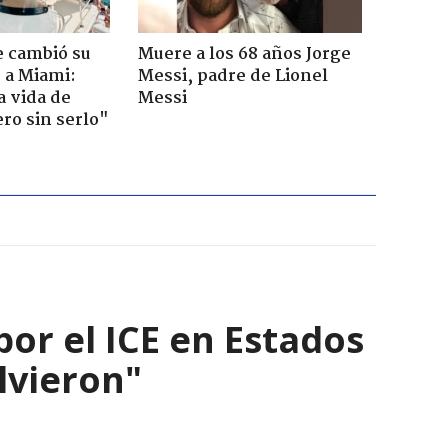
e cambió su
Muere a los 68 años Jorge
r a Miami:
Messi, padre de Lionel
a vida de
Messi
ero sin serlo"
por el ICE en Estados
olvieron"