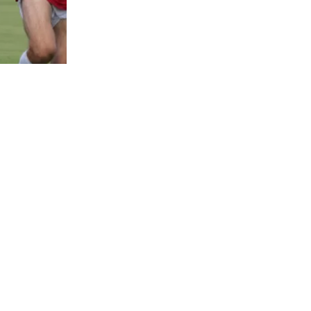
48
visitas
ueves en el
ol de
 de Miami a
al país
ámite