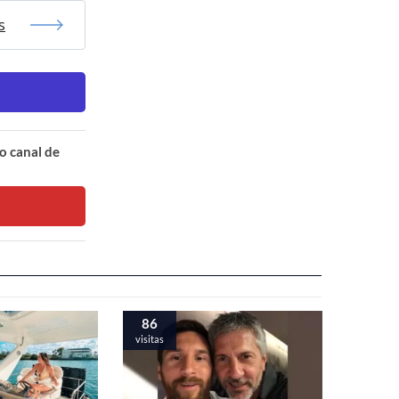
s
o canal de
86
visitas