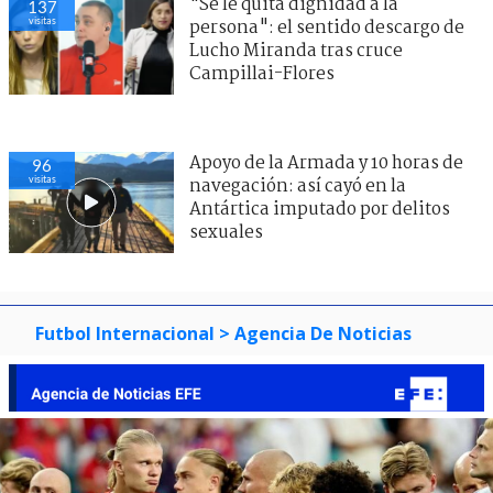
"Se le quita dignidad a la
137
visitas
persona": el sentido descargo de
Lucho Miranda tras cruce
Campillai-Flores
Apoyo de la Armada y 10 horas de
96
visitas
navegación: así cayó en la
Antártica imputado por delitos
sexuales
Futbol Internacional
> Agencia De Noticias