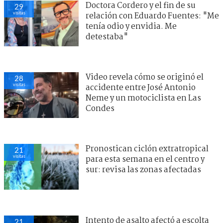
Doctora Cordero y el fin de su
29
visitas
relación con Eduardo Fuentes: "Me
tenía odio y envidia. Me
detestaba"
Video revela cómo se originó el
28
visitas
accidente entre José Antonio
Neme y un motociclista en Las
Condes
Pronostican ciclón extratropical
21
visitas
para esta semana en el centro y
sur: revisa las zonas afectadas
Intento de asalto afectó a escolta
21