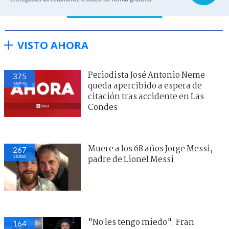
VISTO AHORA
Periodista José Antonio Neme
375
visitas
queda apercibido a espera de
citación tras accidente en Las
Condes
Muere a los 68 años Jorge Messi,
267
visitas
padre de Lionel Messi
"No les tengo miedo": Fran
164