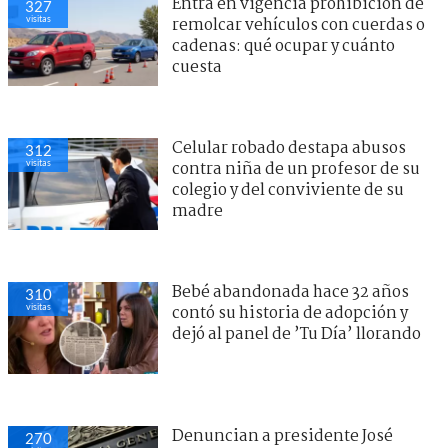
Entra en vigencia prohibición de
327
visitas
remolcar vehículos con cuerdas o
cadenas: qué ocupar y cuánto
cuesta
Celular robado destapa abusos
312
visitas
contra niña de un profesor de su
colegio y del conviviente de su
madre
Bebé abandonada hace 32 años
310
visitas
contó su historia de adopción y
dejó al panel de ’Tu Día’ llorando
Denuncian a presidente José
270