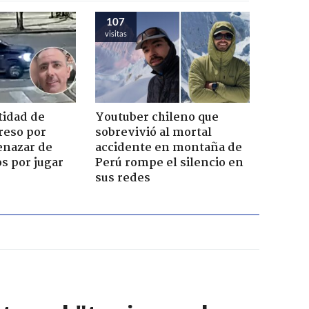
107
visitas
tidad de
Youtuber chileno que
reso por
sobrevivió al mortal
enazar de
accidente en montaña de
s por jugar
Perú rompe el silencio en
sus redes