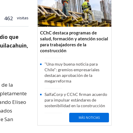
462
visitas
CChC destaca programas de
dio que
salud, formación y atención social
para trabajadores de la
Quilacahuin,
construcción
"Una muy buena noticia para
Chile": gremios empresariales
destacan aprobación de la
megarreforma
 de la
mpletamente
SalfaCorp y CChC firman acuerdo
para impulsar estándares de
ando Eliseo
sostenibilidad en la construcción
nados
MÁS NOTICIAS
de San