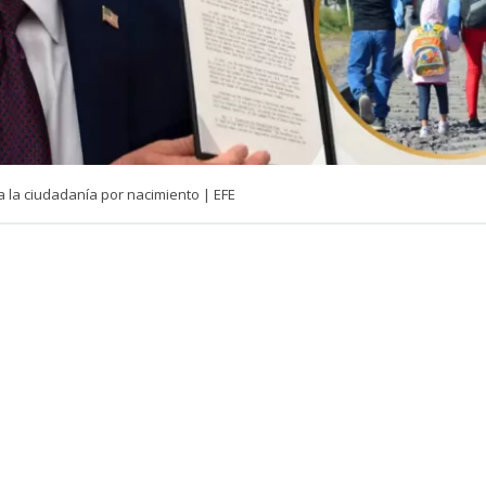
a la ciudadanía por nacimiento | EFE
VER RESUMEN
 de EEUU,
Donald Trump,
lanzaría una nueva arremetida
en la nacionalidad estadounidense por haber nacido en a
aría contra el turismo de maternidad y los hijos de cier
s.
do el mandatario sufrió un revés en la Suprema Corte, 