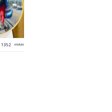
1352
visitas
 contra
quel país.
tos grupos
que denegó