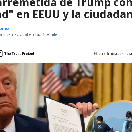
arremetida de Trump cont
d" en EEUU y la ciudadan
tínez
ea Internacional en BioBioChile
Ética y transparenci