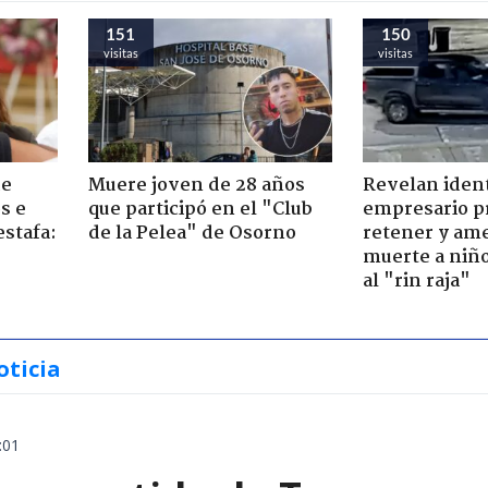
151
150
visitas
visitas
de
Muere joven de 28 años
Revelan iden
s e
que participó en el "Club
empresario p
estafa:
de la Pelea" de Osorno
retener y am
muerte a niño
al "rin raja"
oticia
:01