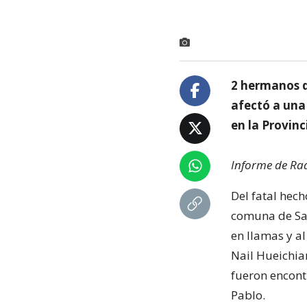
2 hermanos d
afectó a una 
en la Provinc
Informe de Rad
Del fatal hec
comuna de San
en llamas y a
Nail Hueichia
fueron encont
Pablo.