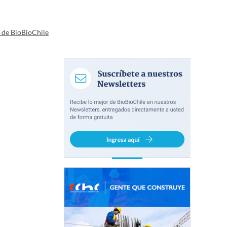
a de BioBioChile