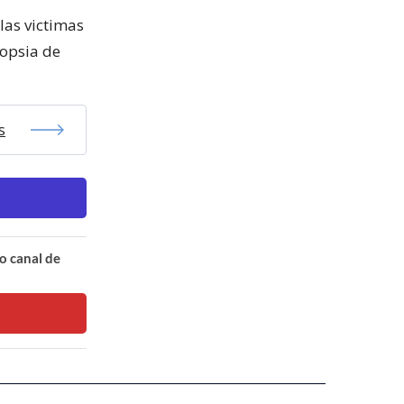
 las victimas
topsia de
s
o canal de