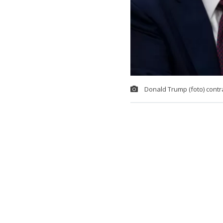
Donald Trump (foto) contr
El presidente
quienes recib
Esta vez apunt
de inmigrante
En junio pasa