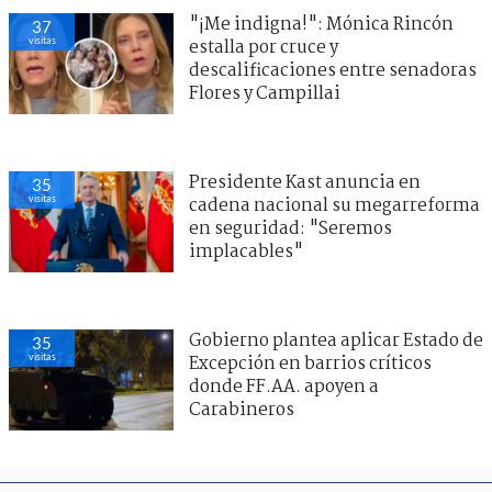
"¡Me indigna!": Mónica Rincón
37
visitas
estalla por cruce y
descalificaciones entre senadoras
Flores y Campillai
Presidente Kast anuncia en
35
visitas
cadena nacional su megarreforma
en seguridad: "Seremos
implacables"
Gobierno plantea aplicar Estado de
35
visitas
Excepción en barrios críticos
donde FF.AA. apoyen a
Carabineros