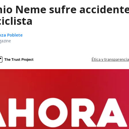
nio Neme sufre accidente
iclista
oza Poblete
gazine
Ética y transparenci