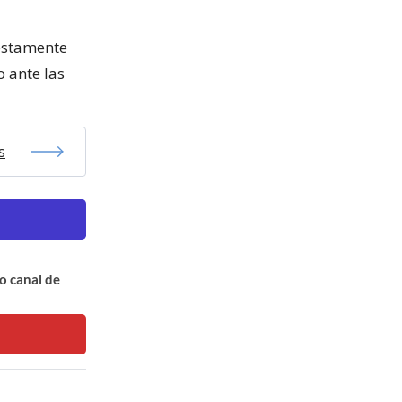
uestamente
 ante las
s
o canal de