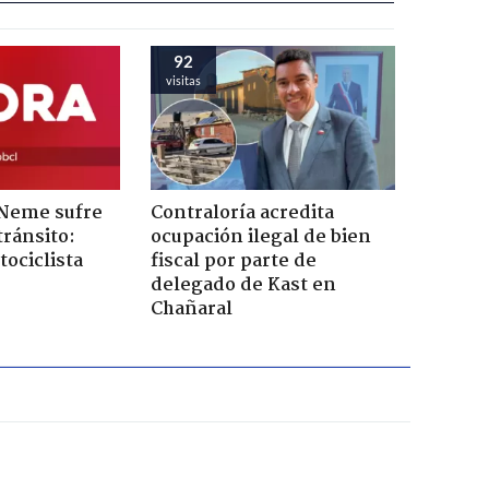
92
visitas
 Neme sufre
Contraloría acredita
tránsito:
ocupación ilegal de bien
ociclista
fiscal por parte de
delegado de Kast en
Chañaral