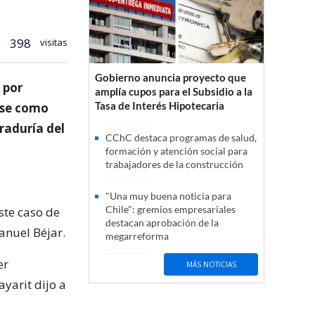
398
visitas
Gobierno anuncia proyecto que
 por
amplía cupos para el Subsidio a la
Tasa de Interés Hipotecaria
arse como
uraduría del
CChC destaca programas de salud,
formación y atención social para
trabajadores de la construcción
"Una muy buena noticia para
Chile": gremios empresariales
te caso de
destacan aprobación de la
anuel Béjar.
megarreforma
er
MÁS NOTICIAS
yarit dijo a