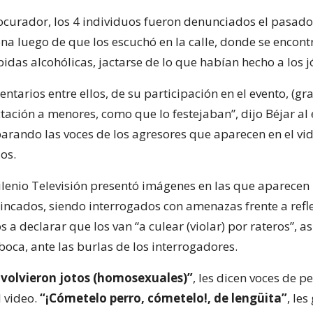
rocurador, los 4 individuos fueron denunciados el pasa
na luego de que los escuchó en la calle, donde se encon
idas alcohólicas, jactarse de lo que habían hecho a los j
ntarios entre ellos, de su participación en el evento, (g
ctación a menores, como que lo festejaban”, dijo Béjar al
arando las voces de los agresores que aparecen en el vid
os.
lenio Televisión presentó imágenes en las que aparecen l
incados, siendo interrogados con amenazas frente a refl
s a declarar que los van “a culear (violar) por rateros”, a
boca, ante las burlas de los interrogadores.
e volvieron jotos (homosexuales)”
, les dicen voces de 
l video.
“¡Cómetelo perro, cómetelo!, de lengüita”
, les