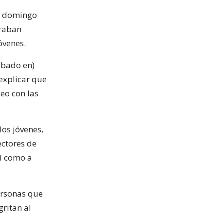
do domingo
traban
óvenes.
rabado en)
 explicar que
eo con las
os jóvenes,
ectores de
sí como a
personas que
 gritan al