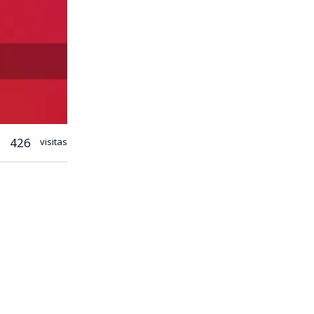
426
visitas
iones.
nes. La