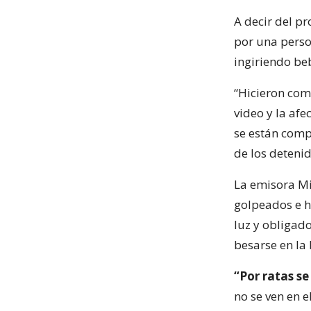
A decir del p
por una perso
ingiriendo beb
“Hicieron come
video y la afe
se están comp
de los detenid
La emisora Mi
golpeados e h
luz y obligado
besarse en la 
“Por ratas s
no se ven en e