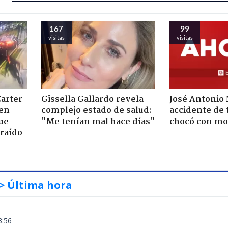
167
99
visitas
visitas
Carter
Gissella Gallardo revela
José Antonio
 en
complejo estado de salud:
accidente de 
ue
"Me tenían mal hace días"
chocó con mot
raído
> Última hora
3:56