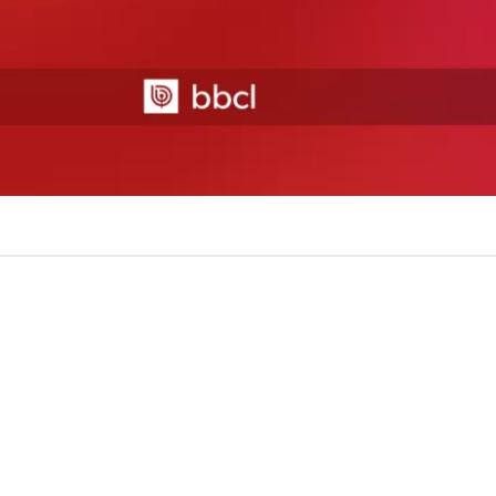
OLLO
 antecedentes sobre esta noticia, quédate atento a las actualizac
eme sufrió un accidente de tránsito la noche de este vier
onfirmada en el programa Primer Plano.