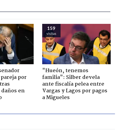
159
visitas
 senador
"Hueón, tenemos
 pareja por
familia": Silber devela
tras
ante fiscalía pelea entre
n daños en
Vargas y Lagos por pagos
o
a Migueles