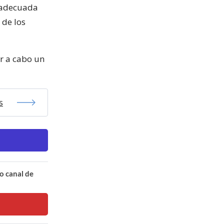
a adecuada
 de los
ar a cabo un
s
o canal de