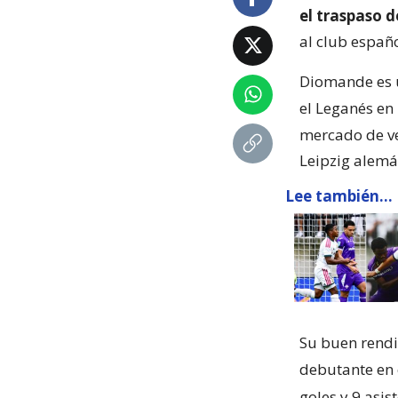
el traspaso 
al club españ
Diomande es u
el Leganés en
mercado de ve
Leipzig alemá
Lee también...
Su buen rendi
debutante en
goles y 9 asis