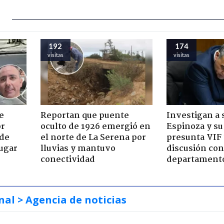
192
174
visitas
visitas
e
Reportan que puente
Investigan a
or
oculto de 1926 emergió en
Espinoza y su
 de
el norte de La Serena por
presunta VIF 
jugar
lluvias y mantuvo
discusión co
conectividad
departament
nal
> Agencia de noticias