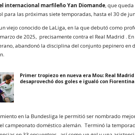
del internacional marfileño Yan Diomande
, que queda
ol para las próximas siete temporadas, hasta el 30 de ju
n viejo conocido de LaLiga, en la que debutó como prof
 marzo de 2025,
precisamente contra el Real Madrid
. E
rano, abandonó la disciplina del conjunto pepinero en d
n.
Primer tropiezo en nueva era Mou: Real Madrid
desaprovechó dos goles e igualó con Fiorentina
miento en la Bundesliga le permitió ser nombrado mejo
 el campeonato doméstico alemán.
Terminó la temporad
tencias en 33 encuentros
, así como un gol y una asistenc