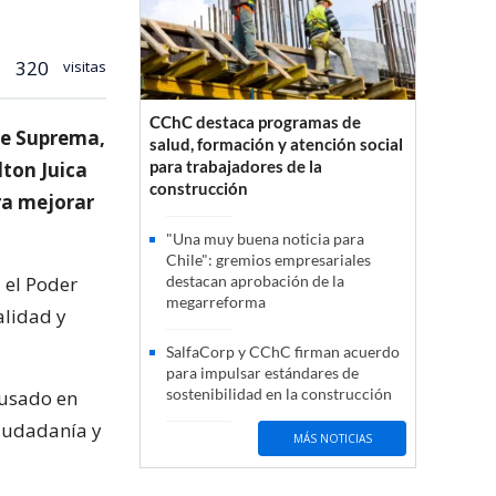
320
visitas
CChC destaca programas de
rte Suprema,
salud, formación y atención social
para trabajadores de la
lton Juica
construcción
ra mejorar
"Una muy buena noticia para
Chile": gremios empresariales
, el Poder
destacan aprobación de la
megarreforma
alidad y
SalfaCorp y CChC firman acuerdo
para impulsar estándares de
sostenibilidad en la construcción
e usado en
ciudadanía y
MÁS NOTICIAS