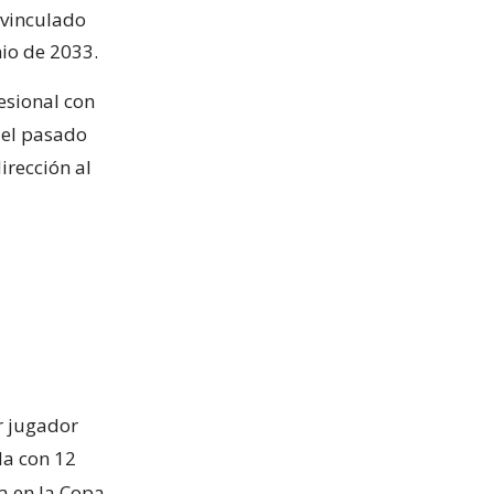
 vinculado
nio de 2033.
esional con
n el pasado
irección al
r jugador
a con 12
ia en la Copa