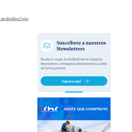
a de BioBioChile