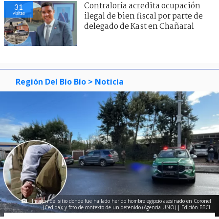
Contraloría acredita ocupación
31
visitas
ilegal de bien fiscal por parte de
delegado de Kast en Chañaral
Región Del Bío Bío
> Noticia
Imagen del sitio donde fue hallado herido hombre egipcio asesinado en Coronel
(Cedida); y foto de contexto de un detenido (Agencia UNO) | Edición BBCL