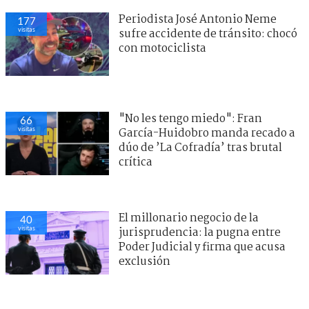
Periodista José Antonio Neme
177
visitas
sufre accidente de tránsito: chocó
con motociclista
"No les tengo miedo": Fran
66
visitas
García-Huidobro manda recado a
dúo de ’La Cofradía’ tras brutal
crítica
El millonario negocio de la
40
visitas
jurisprudencia: la pugna entre
Poder Judicial y firma que acusa
exclusión