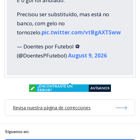
E o gol foi anulado.
Precisou ser substituído, mas está no
banco, com gelo no
tornozelo.
pic.twitter.com/vtBgAXTSww
— Doentes por Futebol ⚽
(@DoentesPFutebol)
August 9, 2026
¿ENCONTRASTE UN
AVÍSANOS
ERROR?
Revisa nuestra página de correcciones
Síguenos en: