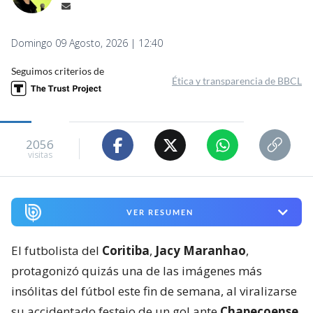
Domingo 09 Agosto, 2026 | 12:40
Seguimos criterios de
Ética y transparencia de BBCL
2056
visitas
VER RESUMEN
El futbolista del
Coritiba
,
Jacy Maranhao
,
protagonizó quizás una de las imágenes más
insólitas del fútbol este fin de semana, al viralizarse
su accidentado festejo de un gol ante
Chapecoense