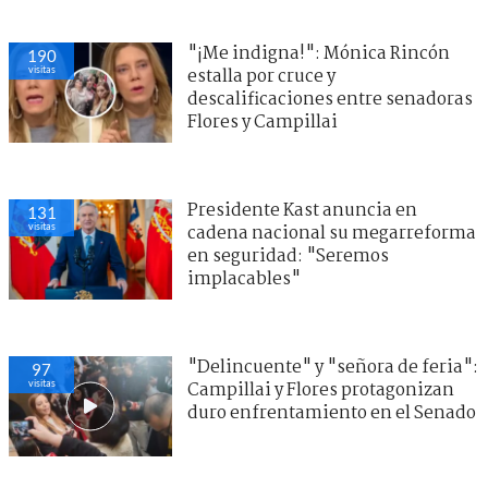
"¡Me indigna!": Mónica Rincón
190
visitas
estalla por cruce y
descalificaciones entre senadoras
Flores y Campillai
Presidente Kast anuncia en
131
visitas
cadena nacional su megarreforma
en seguridad: "Seremos
implacables"
"Delincuente" y "señora de feria":
97
visitas
Campillai y Flores protagonizan
duro enfrentamiento en el Senado