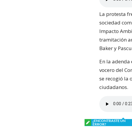
La protesta fr
sociedad comp
Impacto Ambie
tramitación a
Baker y Pascu
En la adenda 
vocero del Co
se recogió la
ciudadanos.
¿ENCONTRASTE UN
ERROR?