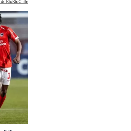
a de BioBioChile