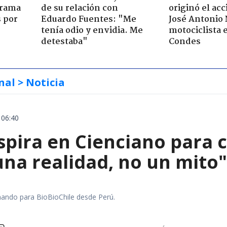
 trama
de su relación con
originó el ac
s por
Eduardo Fuentes: "Me
José Antonio
tenía odio y envidia. Me
motociclista 
detestaba"
Condes
nal
> Noticia
 06:40
spira en Cienciano para c
una realidad, no un mito"
mando para BioBioChile desde Perú.