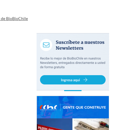
a de BioBioChile