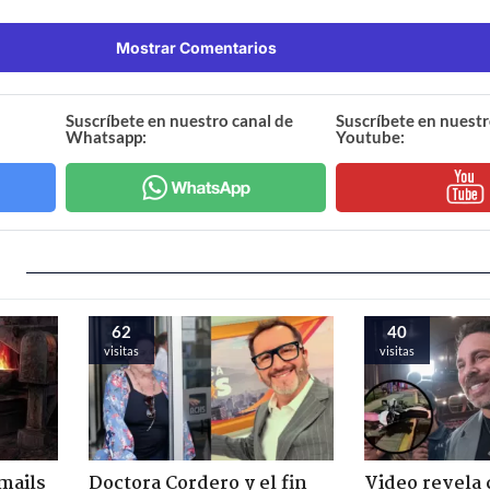
Mostrar Comentarios
Suscríbete en nuestro canal de
Suscríbete en nuestr
Whatsapp:
Youtube:
62
40
visitas
visitas
mails
Doctora Cordero y el fin
Video revela