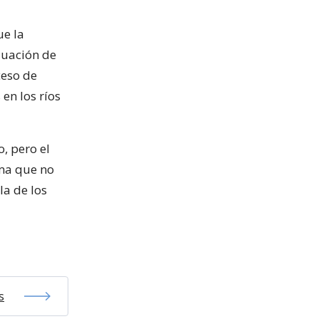
ue la
luación de
ceso de
en los ríos
, pero el
ama que no
la de los
s