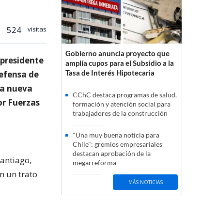
524
visitas
Gobierno anuncia proyecto que
 presidente
amplía cupos para el Subsidio a la
Tasa de Interés Hipotecaria
Defensa de
na nueva
CChC destaca programas de salud,
or Fuerzas
formación y atención social para
trabajadores de la construcción
"Una muy buena noticia para
Chile": gremios empresariales
destacan aprobación de la
Santiago,
megarreforma
n un trato
MÁS NOTICIAS