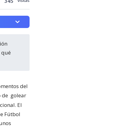
345
visitas
n qué
omentos del
o de
golear
ional. El
de Fútbol
gunos