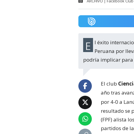
ARCHIVO | Facebook Club 
El éxito internacional del club cusqueño fortalece la apuesta de la Federación
Peruana por llev
podría implicar para 
El club
Cienc
año tras avan
por 4-0 a Lan
resultado se 
(FPF) alista l
partidos de l