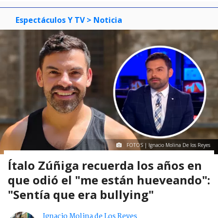
Espectáculos Y TV
> Noticia
FOTOS | Ignacio Molina De los Reyes
Ítalo Zúñiga recuerda los años en
que odió el "me están hueveando":
"Sentía que era bullying"
Ignacio Molina de Los Reyes