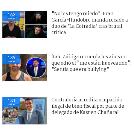
"No les tengo miedo": Fran
163
visitas
García-Huidobro manda recado a
dúo de ’La Cofradía’ tras brutal
crítica
Ítalo Zúñiga recuerda los años en
139
visitas
que odió el "me están hueveando":
"Sentía que era bullying"
Contraloría acredita ocupación
131
visitas
ilegal de bien fiscal por parte de
delegado de Kast en Chañaral