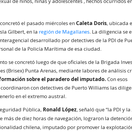
exual de niños, niñas y adolescentes
, hechos ocurridos e
 concretó el pasado miércoles en
Caleta Doris
, ubicada e
sla Gilbert, en la
región de Magallanes
. La diligencia se
nteragencial desarrollado por detectives de la PDI de Pu
rsonal de la Policía Marítima de esa ciudad.
nto se concretó luego de que oficiales de la Brigada Inve
es (Brisex) Punta Arenas, mediante labores de análisis cr
formación sobre el paradero del imputado.
Con esos
 coordinaron con detectives de Puerto Williams las dilig
enerlo en el extremo austral.
Seguridad Pública,
Ronald López
, señaló que “la PDI y 
e más de diez horas de navegación, lograron la detenci
ionalidad chilena, imputado por promover la explotació