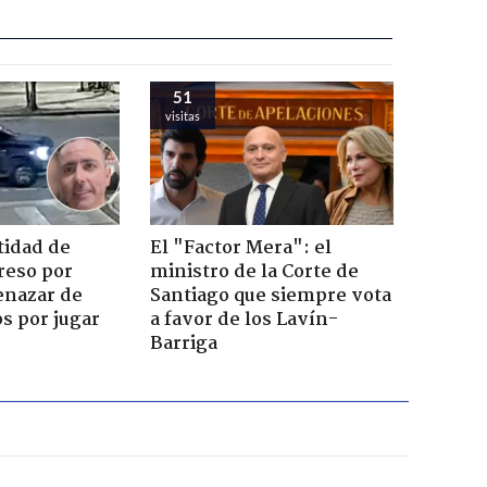
51
visitas
tidad de
El "Factor Mera": el
reso por
ministro de la Corte de
enazar de
Santiago que siempre vota
s por jugar
a favor de los Lavín-
Barriga