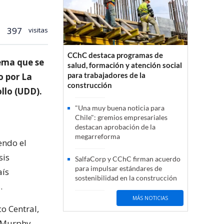
397
visitas
CChC destaca programas de
tema que se
salud, formación y atención social
para trabajadores de la
o por La
construcción
llo (UDD).
"Una muy buena noticia para
Chile": gremios empresariales
destacan aprobación de la
megarreforma
endo el
sis
SalfaCorp y CChC firman acuerdo
para impulsar estándares de
aís
sostenibilidad en la construcción
.
MÁS NOTICIAS
o Central,
z Murphy,