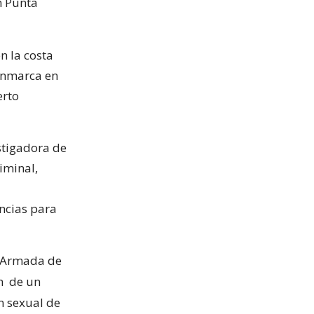
n Punta
n la costa
 enmarca en
erto
stigadora de
iminal,
encias para
la Armada de
ón
de un
n sexual de