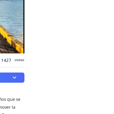
1427
visitas
ños que se
mover la