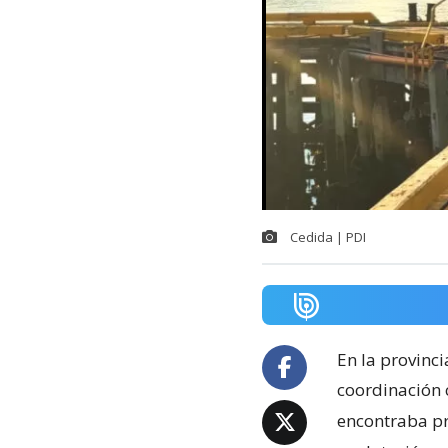
Cedida | PDI
En la provinci
coordinación 
encontraba pró