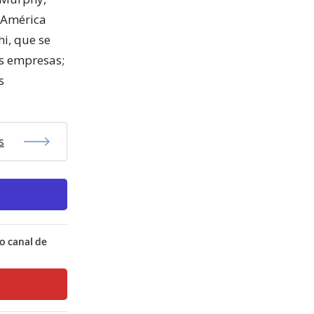
y América
hi, que se
as empresas;
s
s
o canal de