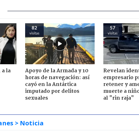
82
57
visitas
visitas
 a la
Apoyo de la Armada y 10
Revelan iden
o
horas de navegación: así
empresario p
cayó en la Antártica
retener y am
imputado por delitos
muerte a niño
sexuales
al "rin raja"
anes
> Noticia