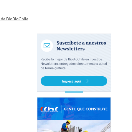
a de BioBioChile