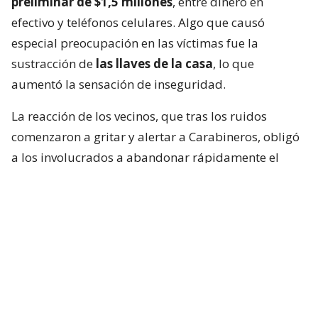
preliminar de $1,5 millones
, entre dinero en
efectivo y teléfonos celulares. Algo que causó
especial preocupación en las víctimas fue la
sustracción de
las llaves de la casa
, lo que
aumentó la sensación de inseguridad.
La reacción de los vecinos, que tras los ruidos
comenzaron a gritar y alertar a Carabineros, obligó
a los involucrados a abandonar rápidamente el
domicilio. Con el fin de intimidar a los residentes del
sector, efectuaron
tres disparos al aire
, hecho que
no terminó con personas lesionadas.
El inspector Eduardo Isla, de la Brigada
Investigadora de Robos Metropolitana Sur de la PDI,
detalló el actuar de la banda. “Ingresan fracturando
uno de los ventanales y, una vez dentro, utilizando