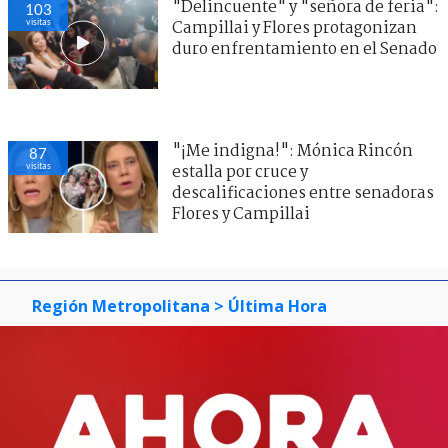
"Delincuente" y "señora de feria":
103
visitas
Campillai y Flores protagonizan
duro enfrentamiento en el Senado
"¡Me indigna!": Mónica Rincón
87
visitas
estalla por cruce y
descalificaciones entre senadoras
Flores y Campillai
Región Metropolitana
> Última Hora