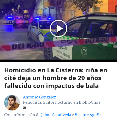
Homicidio en La Cisterna: riña en
cité deja un hombre de 29 años
fallecido con impactos de bala
Antonio González
Periodista. Editor nocturno en BioBioChile.
Con información de
Jaime Sepúlveda
y
Vicente Aguilar