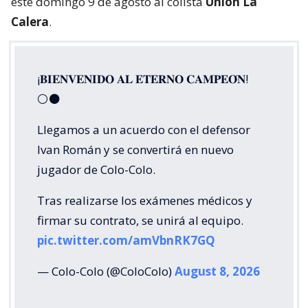
este domingo 9 de agosto al colista
Unión La
Calera
.
¡𝐁𝐈𝐄𝐍𝐕𝐄𝐍𝐈𝐃𝐎 𝐀𝐋 𝐄𝐓𝐄𝐑𝐍𝐎 𝐂𝐀𝐌𝐏𝐄𝐎́𝐍!
⚪⚫
Llegamos a un acuerdo con el defensor
Ivan Román y se convertirá en nuevo
jugador de Colo-Colo.
Tras realizarse los exámenes médicos y
firmar su contrato, se unirá al equipo.
pic.twitter.com/amVbnRK7GQ
— Colo-Colo (@ColoColo)
August 8, 2026