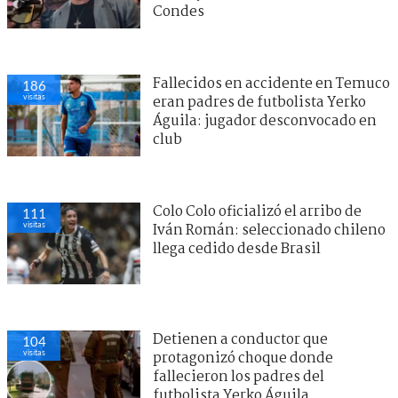
Condes
Fallecidos en accidente en Temuco
186
visitas
eran padres de futbolista Yerko
Águila: jugador desconvocado en
club
Colo Colo oficializó el arribo de
111
visitas
Iván Román: seleccionado chileno
llega cedido desde Brasil
Detienen a conductor que
104
visitas
protagonizó choque donde
fallecieron los padres del
futbolista Yerko Águila