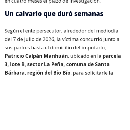
en cuatro meses el plazo de investigación.
Un calvario que duró semanas
Según el ente persecutor, alrededor del mediodía
del 7 de julio de 2026, la víctima concurrió junto a
sus padres hasta el domicilio del imputado,
Patricio Calpán Marihuán
, ubicado en la
parcela
3, lote B, sector La Peña, comuna de Santa
Bárbara, región del Bío Bío
, para solicitarle la
devolución de una motosierra que le habían
prestado.
El imputado aceptó entregar la especie,
bajo la
condición de que la víctima se quedara a
conversar a solas con él.
Lo que fue aceptado por
la joven.