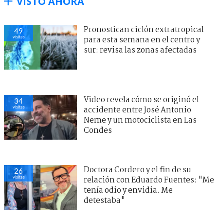
VISTO AHORA
Pronostican ciclón extratropical
49
visitas
para esta semana en el centro y
sur: revisa las zonas afectadas
Video revela cómo se originó el
34
visitas
accidente entre José Antonio
Neme y un motociclista en Las
Condes
Doctora Cordero y el fin de su
26
visitas
relación con Eduardo Fuentes: "Me
tenía odio y envidia. Me
detestaba"