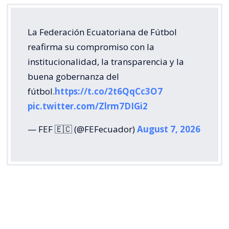
La Federación Ecuatoriana de Fútbol
reafirma su compromiso con la
institucionalidad, la transparencia y la
buena gobernanza del
fútbol.
https://t.co/2t6QqCc3O7
pic.twitter.com/Zlrm7DIGi2
— FEF 🇪🇨 (@FEFecuador)
August 7, 2026
La Federación Venezolana de Fútbol (FVF) también
respaldó la rectificación de la FIFA y puso el foco en
la disposición de reconocer los errores cometidos
durante el proceso.