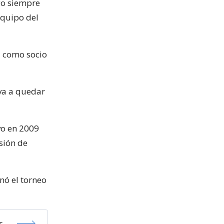
yo siempre
equipo del
á como socio
 va a quedar
vo en 2009
esión de
nó el torneo
s