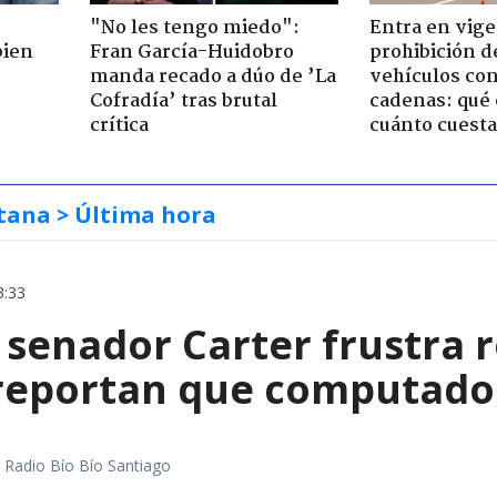
"No les tengo miedo":
Entra en vige
bien
Fran García-Huidobro
prohibición d
manda recado a dúo de ’La
vehículos con
Cofradía’ tras brutal
cadenas: qué 
crítica
cuánto cuesta
tana
> Última hora
3:33
 senador Carter frustra 
 reportan que computador
a
al Radio Bío Bío Santiago