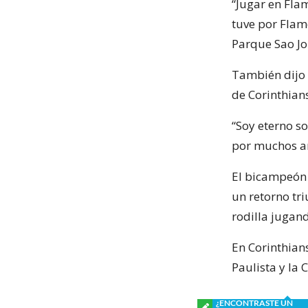
“Jugar en Fla
tuve por Flam
Parque Sao Jo
También dijo 
de Corinthians
“Soy eterno so
por muchos año
El bicampeón 
un retorno tri
rodilla jugand
En Corinthian
Paulista y la 
¿ENCONTRASTE UN