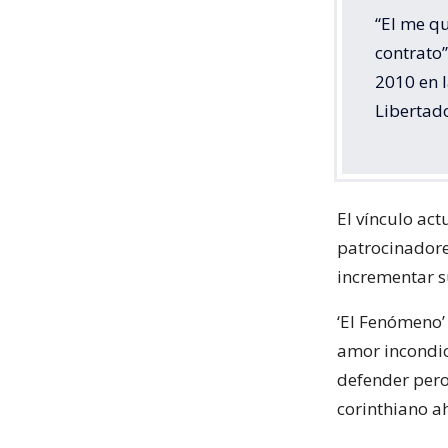
“El me qu
contrato”
2010 en 
Libertado
El vínculo act
patrocinadore
incrementar s
‘El Fenómeno’ 
amor incondic
defender pero
corinthiano ah