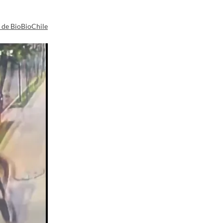
a de BioBioChile