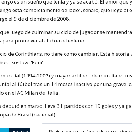
mengo es un sueño que tenía y ya se acabó. El amor que 
engo está completamente de lado”, señaló, que llegó al 
rge el 9 de diciembre de 2008.
que luego de culminar su ciclo de jugador se mantendr
 para promover al club en el exterior.
cio de Corinthians, no tiene como cambiar. Esta historia
s”, sostuvo ‘Roni’.
mundial (1994-2002) y mayor artillero de mundiales tu
unfal al fútbol tras un 14 meses inactivo por una grave l
o en el AC Milan de Italia.
s debutó en marzo, lleva 31 partidos con 19 goles y ya ga
Copa de Brasil (nacional).
Revisa nuestra página de correccione
AVÍSANOS