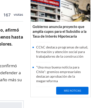
167
visitas
Gobierno anuncia proyecto que
lo, afirmó
amplía cupos para el Subsidio a la
Tasa de Interés Hipotecaria
 menos hasta
olores.
CChC destaca programas de salud,
formación y atención social para
trabajadores de la construcción
 confirmó
"Una muy buena noticia para
Chile": gremios empresariales
 defender a
destacan aprobación de la
a año más su
megarreforma
MÁS NOTICIAS