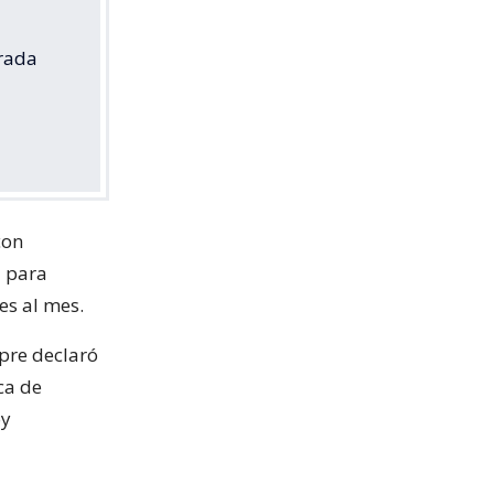
orada
con
d para
es al mes.
mpre declaró
ca de
oy