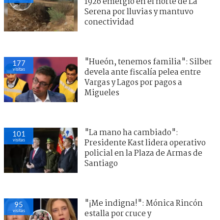
1926 emergió en el norte de La
Serena por lluvias y mantuvo
conectividad
"Hueón, tenemos familia": Silber
177
visitas
devela ante fiscalía pelea entre
Vargas y Lagos por pagos a
Migueles
"La mano ha cambiado":
101
visitas
Presidente Kast lidera operativo
policial en la Plaza de Armas de
Santiago
"¡Me indigna!": Mónica Rincón
95
visitas
estalla por cruce y