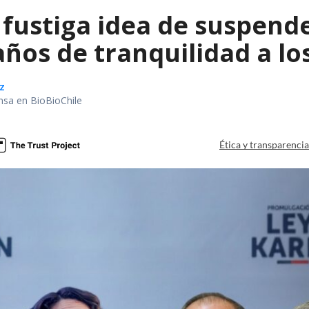
fustiga idea de suspende
años de tranquilidad a l
z
nsa en BioBioChile
Ética y transparenci