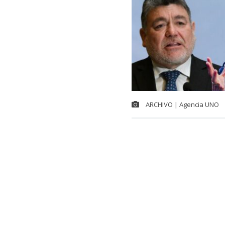
ARCHIVO | Agencia UNO
Una dura ofe
impulsado por
independiente
cinco años la
cambios que e