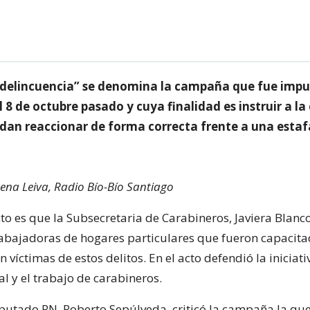
a delincuencia” se denomina la campaña que fue impu
l 8 de octubre pasado y cuya finalidad es instruir a l
dan reaccionar de forma correcta frente a una estaf
ena Leiva, Radio Bío-Bío Santiago
to es que la Subsecretaria de Carabineros, Javiera Blanc
abajadoras de hogares particulares que fueron capacit
n víctimas de estos delitos. En el acto defendió la iniciati
 y el trabajo de carabineros.
diputado RN, Roberto Sepúlveda, criticó la campaña la qu