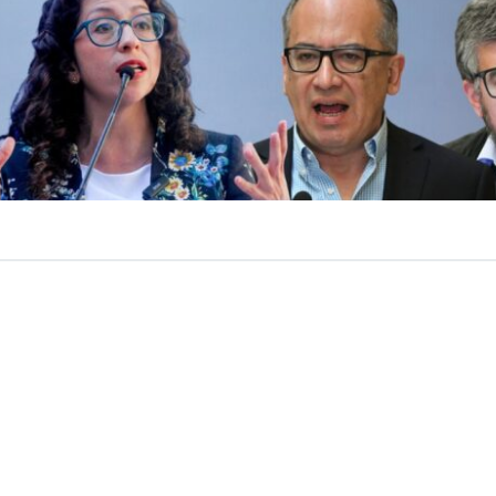
VER RESUMEN
nsiva desplegaron
parlamentarios de oposición
contra 
 un grupo de diputados libertarios, junto a un republic
 de la bancada de Renovación Nacional, que
busca susp
 Ley Karin,
iniciativa presentada en medio del debate po
l Gobierno prepara al reglamento de la normativa.