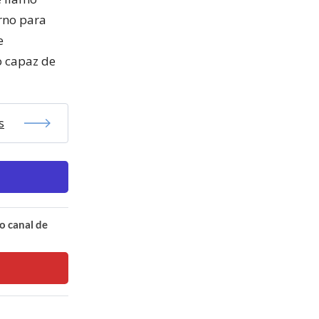
erno para
e
do capaz de
s
o canal de