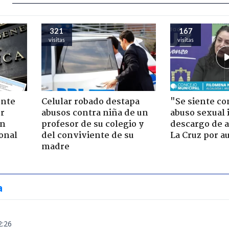
321
167
visitas
visitas
ente
Celular robado destapa
"Se siente co
or
abusos contra niña de un
abuso sexual i
ón
profesor de su colegio y
descargo de a
onal
del conviviente de su
La Cruz por au
madre
a
2:26