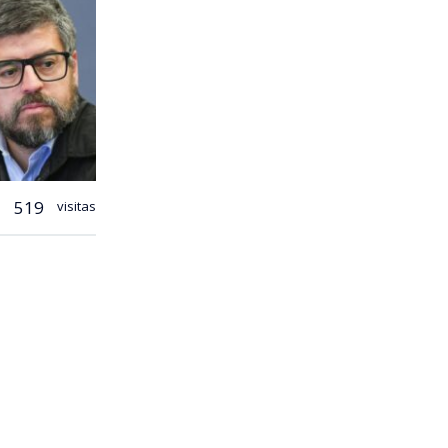
519
visitas
el proyecto
ano y un
ender por
r los