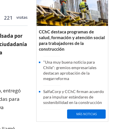
221
visitas
CChC destaca programas de
lsada por
salud, formación y atención social
para trabajadores de la
a ciudadanía
construcción
a
"Una muy buena noticia para
Chile": gremios empresariales
destacan aprobación de la
megarreforma
o, entregó
SalfaCorp y CChC firman acuerdo
para impulsar estándares de
adas para
sostenibilidad en la construcción
va
MÁS NOTICIAS
e llamó