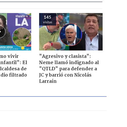
145
visitas
mo vivir
"Agresivo y clasista":
nfantil": El
Neme llamó indignado al
lcaldesa de
"QTLD" para defender a
dio filtrado
JC y barrió con Nicolás
Larraín