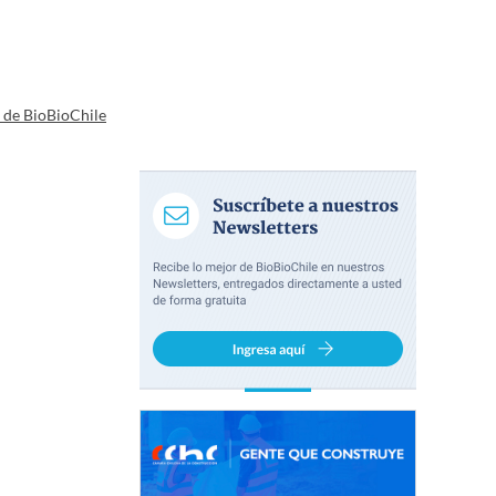
a de BioBioChile