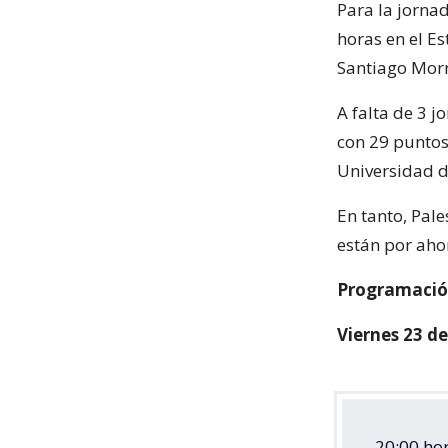
Para la jorna
horas en el Es
Santiago Morn
A falta de 3 j
con 29 puntos
Universidad d
En tanto, Pal
están por aho
Programación
Viernes 23 de
20:00 hor