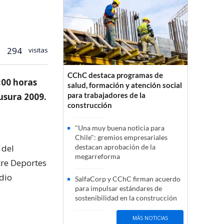
294
visitas
CChC destaca programas de
:00 horas
salud, formación y atención social
para trabajadores de la
ausura 2009.
construcción
"Una muy buena noticia para
Chile": gremios empresariales
 del
destacan aprobación de la
megarreforma
tre Deportes
adio
SalfaCorp y CChC firman acuerdo
para impulsar estándares de
sostenibilidad en la construcción
MÁS NOTICIAS