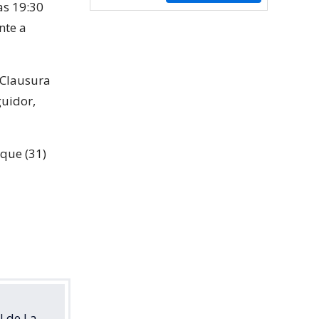
as 19:30
nte a
l Clausura
guidor,
ique (31)
l de La