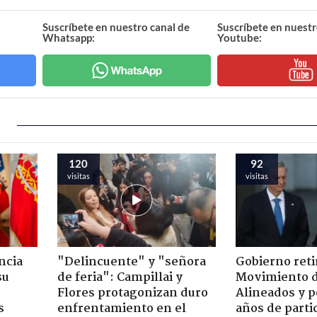
Suscríbete en nuestro canal de
Suscríbete en nuestr
Whatsapp:
Youtube:
141
108
visitas
visitas
ncia
"Delincuente" y "señora
Gobierno retir
su
de feria": Campillai y
Movimiento d
Flores protagonizan duro
Alineados y p
s
enfrentamiento en el
años de parti