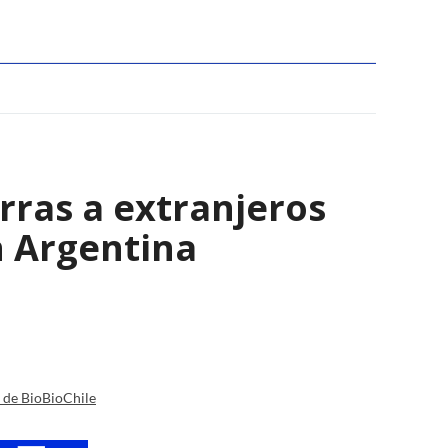
erras a extranjeros
n Argentina
a de BioBioChile