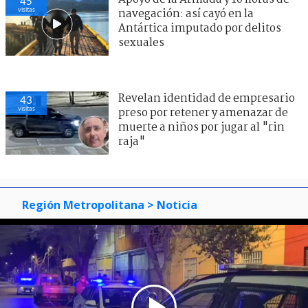
45
visitas
navegación: así cayó en la
Antártica imputado por delitos
sexuales
Revelan identidad de empresario
43
visitas
preso por retener y amenazar de
muerte a niños por jugar al "rin
raja"
Región Metropolitana
> Noticia