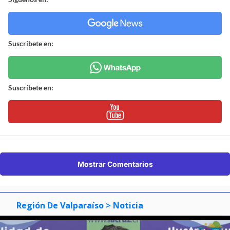
Suscríbete en:
Suscríbete en:
Mostrar Comentarios
Región De Valparaíso
> Noticia