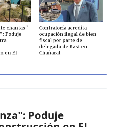
te chantas"
Contraloría acredita
": Poduje
ocupación ilegal de bien
tra
fiscal por parte de
r
delegado de Kast en
n en El
Chañaral
nza": Poduje
nstrucción en El