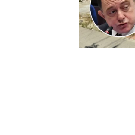
ARCHIVO | Agencia UNO | 
Este viernes e
del Minister
reconstrucci
En ese context
empresas cuest