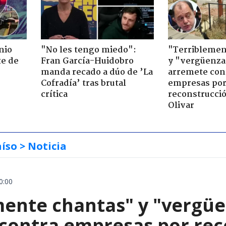
nio
"No les tengo miedo":
"Terriblemen
te de
Fran García-Huidobro
y "vergüenza
manda recado a dúo de ’La
arremete con
Cofradía’ tras brutal
empresas po
crítica
reconstrucció
Olivar
aíso
> Noticia
0:00
mente chantas" y "vergüe
contra empresas por reco