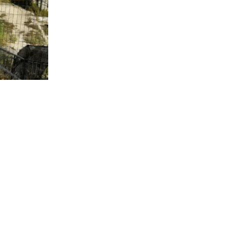
5.304
visitas
ica a cargo
 referir a la
ntas” a las
e los