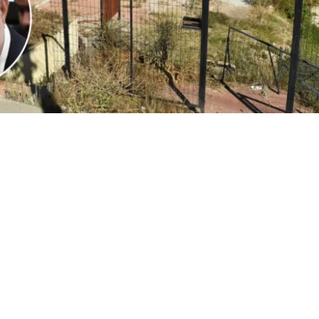
1
Edición BBCL
VER RESUMEN
l
ministro Iván Poduje realizó su primera cuenta públ
io de Vivienda y Urbanismo
, instancia donde
se volvió a
ón de Viña del Mar tras el megaincendio de 2024
.
o, y sin dar nombres, el jefe del Minvu calificó como “cha
ionadas por la reconstrucción. Todo, a días del inicio d