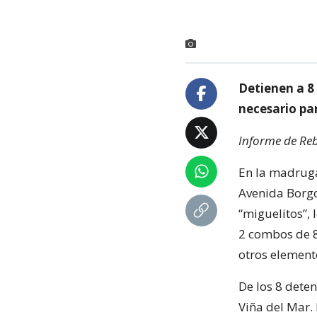
Detienen a 8
necesario par
Informe de Reb
En la madruga
Avenida Borgoñ
“miguelitos”,
2 combos de 8 
otros element
De los 8 dete
Viña del Mar.