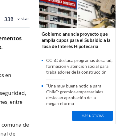
338
visitas
Gobierno anuncia proyecto que
plementos
amplía cupos para el Subsidio a la
Tasa de Interés Hipotecaria
s.
CChC destaca programas de salud,
formación y atención social para
trabajadores de la construcción
os en
"Una muy buena noticia para
Chile": gremios empresariales
 seguridad,
destacan aprobación de la
nes, entre
megarreforma
MÁS NOTICIAS
la comuna de
unal de