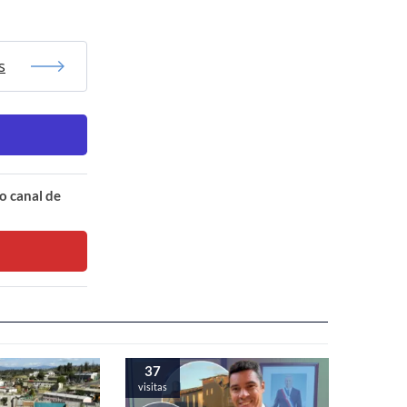
s
o canal de
37
visitas