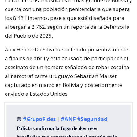
La cárcel de Palmasola es la más grande de Bolivia y
cuenta con una población penitenciaria que supera
los 8.421 internos, pese a que está diseñada para
albergar a 2.762, según un reporte de la Defensoría
del Pueblo de 2025.
Alex Heleno Da Silva fue detenido preventivamente
a finales de abril y está acusado de participar en el
asesinato de un hombre señalado de robar cocaína
al narcotraficante uruguayo Sebastián Marset,
capturado en marzo en Bolivia y posteriormente
enviado a Estados Unidos.
🔵
#GrupoFides
|
#ANF
#Seguridad
𝐏𝐨𝐥𝐢𝐜í𝐚 𝐜𝐨𝐧𝐟𝐢𝐫𝐦𝐚 𝐥𝐚 𝐟𝐮𝐠𝐚 𝐝𝐞 𝐝𝐨𝐬 𝐫𝐞𝐨𝐬
𝐛𝐫𝐚𝐬𝐢𝐥𝐞ñ𝐨𝐬 𝐪𝐮𝐞 𝐚𝐩𝐫𝐨𝐯𝐞𝐜𝐡𝐚𝐫𝐨𝐧 𝐞𝐥 𝐚𝐩𝐚𝐠ó𝐧 𝐞𝐧 𝐥𝐚