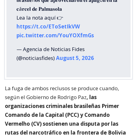
𝐜á𝐫𝐜𝐞𝐥 𝐝𝐞 𝐏𝐚𝐥𝐦𝐚𝐬𝐨𝐥𝐚
Lea la nota aquí 👉
https://t.co/EToSetIkVW
pic.twitter.com/YouYOXfmGs
— Agencia de Noticias Fides
(@noticiasfides)
August 5, 2026
La fuga de ambos reclusos se produce cuando,
según el Gobierno de Rodrigo Paz
, las
organizaciones criminales brasileñas Primer
Comando de la Capital (PCC) y Comando
Vermelho (CV) sostienen una disputa por las
rutas del narcotráfico en la frontera de Bolivia