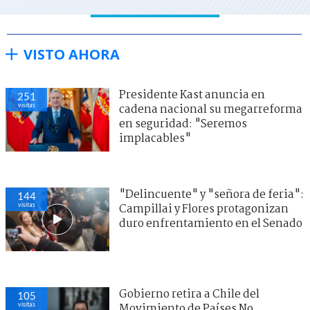
VISTO AHORA
Presidente Kast anuncia en
251
visitas
cadena nacional su megarreforma
en seguridad: "Seremos
implacables"
"Delincuente" y "señora de feria":
144
visitas
Campillai y Flores protagonizan
duro enfrentamiento en el Senado
Gobierno retira a Chile del
105
visitas
Movimiento de Países No