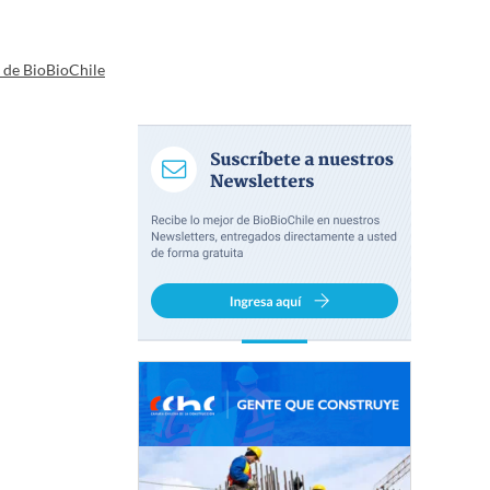
a de BioBioChile