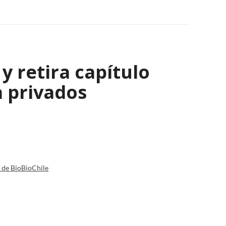
y retira capítulo
a privados
a de BioBioChile