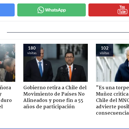
180
102
visitas
visitas
eñora
Gobierno retira a Chile del
"Es una torpe
y
Movimiento de Países No
Muñoz critica
 duro
Alineados y pone fin a 55
Chile del MN
el
años de participación
advierte posi
consecuencia