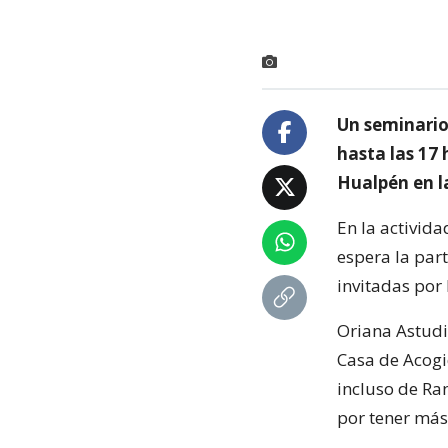
Un seminario 
hasta las 17
Hualpén en l
En la activida
espera la par
invitadas por 
Oriana Astudi
Casa de Acogi
incluso de Ra
por tener más 