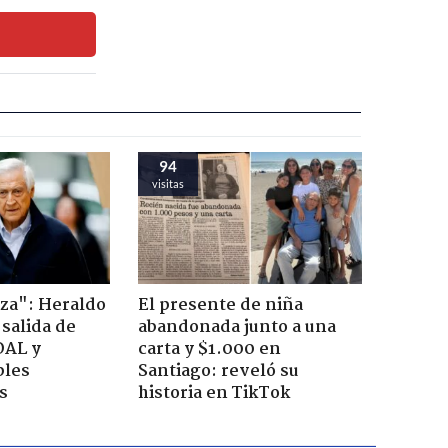
94
visitas
za": Heraldo
El presente de niña
 salida de
abandonada junto a una
OAL y
carta y $1.000 en
bles
Santiago: reveló su
s
historia en TikTok