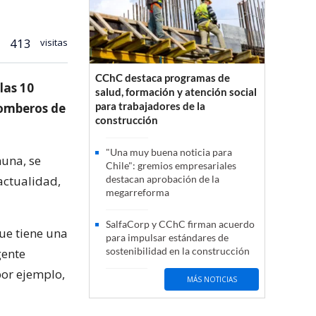
413
visitas
CChC destaca programas de
las 10
salud, formación y atención social
para trabajadores de la
Bomberos de
construcción
"Una muy buena noticia para
muna, se
Chile": gremios empresariales
actualidad,
destacan aprobación de la
megarreforma
SalfaCorp y CChC firman acuerdo
ue tiene una
para impulsar estándares de
sostenibilidad en la construcción
gente
por ejemplo,
MÁS NOTICIAS