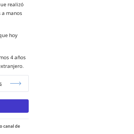
ue realizó
es a manos
 que hoy
imos 4 años
xtranjero.
s
o canal de