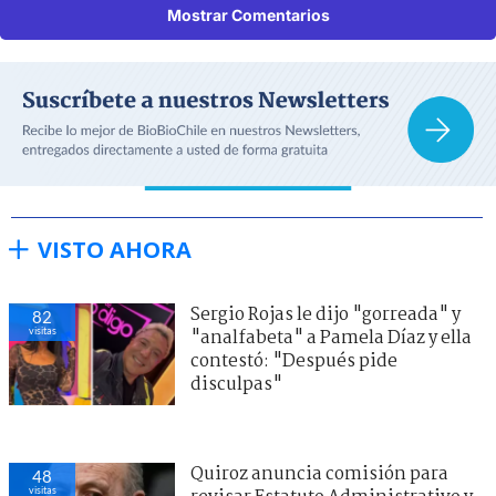
Mostrar Comentarios
VISTO AHORA
Sergio Rojas le dijo "gorreada" y
82
visitas
"analfabeta" a Pamela Díaz y ella
contestó: "Después pide
disculpas"
Quiroz anuncia comisión para
48
visitas