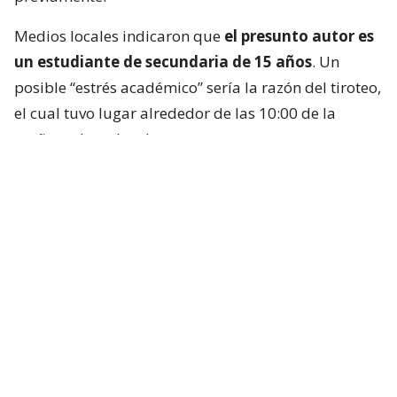
Medios locales indicaron que
el presunto autor es
un estudiante de secundaria de 15 años
. Un
posible “estrés académico” sería la razón del tiroteo,
el cual tuvo lugar alrededor de las 10:00 de la
mañana, hora local.
Las autoridades indicaron que el sospechoso se
encontraba dentro de la sala de computadores del
colegio, identificado por medios locales como la
Escuela Debsirin Nonthaburi,
situada unos 15
kilómetros al noroeste de la capital tailandesa.
Se trata de
un prestigioso centro educativo
para
alumnos de entre 12 y 18 años que pertenece a una
de las redes de escuelas públicas más prestigiosas y