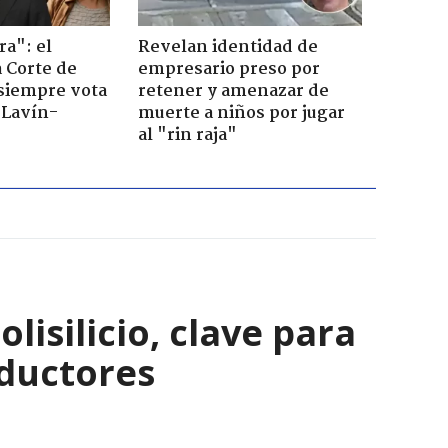
ra": el
Revelan identidad de
a Corte de
empresario preso por
 siempre vota
retener y amenazar de
s Lavín-
muerte a niños por jugar
al "rin raja"
isilicio, clave para
nductores