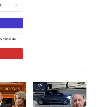
s
o canal de
19
visitas