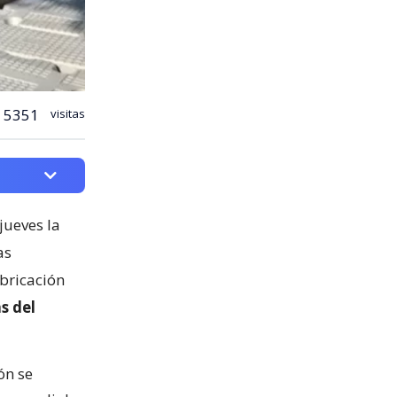
5351
visitas
jueves la
as
abricación
s del
ón se