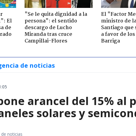
ir
"Se le quita dignidad a la
El "Factor Me
": El
persona": el sentido
ministro de l
sa de
descargo de Lucho
Santiago que
trado
Miranda tras cruce
a favor de lo
Campillai-Flores
Barriga
gencia de noticias
1:05
ne arancel del 15% al pol
paneles solares y semico
 de noticias