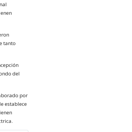
nal
vienen
eron
e tanto
ncepción
fondo del
laborado por
le establece
tienen
trica.