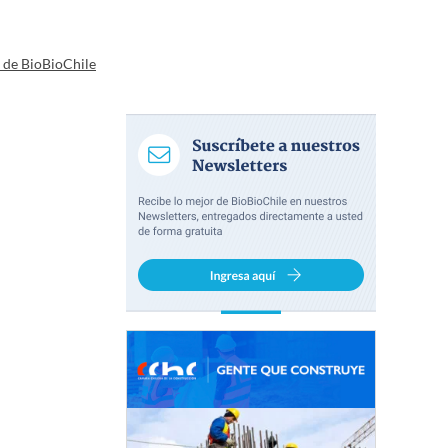
a de BioBioChile