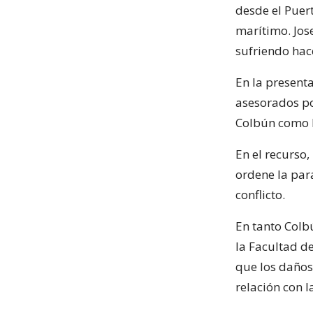
desde el Puer
marítimo. Jose
sufriendo hac
En la presenta
asesorados po
Colbún como P
En el recurso
ordene la para
conflicto.
En tanto Colb
la Facultad de
que los daños 
relación con l