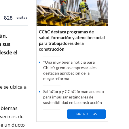
828
visitas
CChC destaca programas de
ún,
salud, formación y atención social
para trabajadores de la
n sus
construcción
desde el
"Una muy buena noticia para
Chile": gremios empresariales
destacan aprobación de la
megarreforma
e se ubica a
SalfaCorp y CChC firman acuerdo
para impulsar estándares de
sostenibilidad en la construcción
roblemas
MÁS NOTICIAS
vecinos de
de un ducto