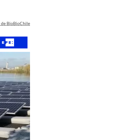
a de BioBioChile