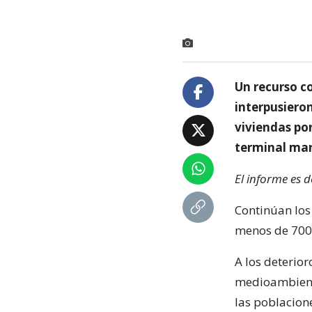
Un recurso co
interpusiero
viviendas po
terminal mar
El informe es 
Continúan los
menos de 700 
A los deterior
medioambienta
las poblacion