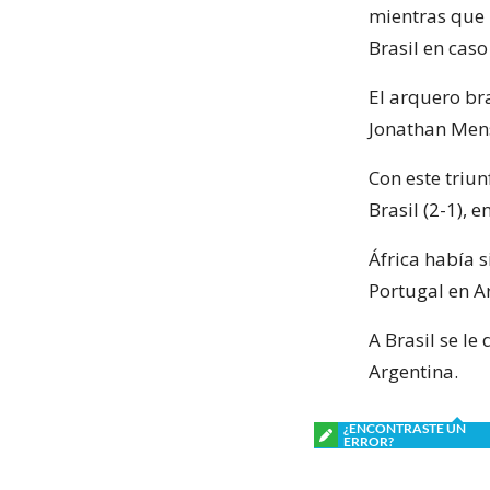
mientras que 
Brasil en cas
El arquero br
Jonathan Mens
Con este triun
Brasil (2-1), 
África había 
Portugal en A
A Brasil se le
Argentina.
¿ENCONTRASTE UN
ERROR?