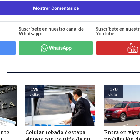
Mostrar Comentarios
Suscríbete en nuestro canal de
Suscríbete en nuestr
Whatsapp:
Youtube:
198
170
visitas
visitas
ente
Celular robado destapa
Entra en vige
or
abusos contra niña de un
prohibición d