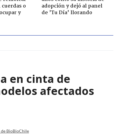
 cuerdas o
adopción y dejó al panel
ocupar y
de ’Tu Día’ llorando
a en cinta de
modelos afectados
a de BioBioChile