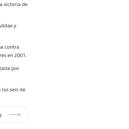
 victoria de
 Addae y
na contra
ires en 2001.
otada por
 los seis de
s