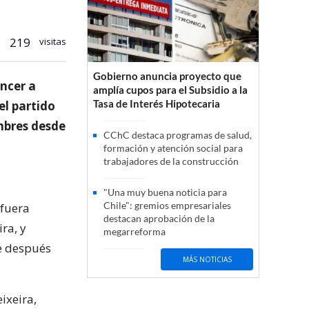
219
visitas
Gobierno anuncia proyecto que
encer a
amplía cupos para el Subsidio a la
Tasa de Interés Hipotecaria
 el partido
mbres desde
CChC destaca programas de salud,
formación y atención social para
trabajadores de la construcción
"Una muy buena noticia para
Chile": gremios empresariales
 fuera
destacan aprobación de la
ra, y
megarreforma
te después
MÁS NOTICIAS
ixeira,