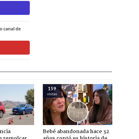
o canal de
159
visitas
ncia
Bebé abandonada hace 32
e remolcar
años contó su historia de