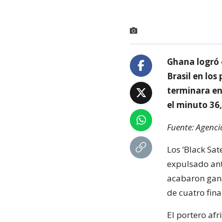
Ghana logró e
Brasil en los
terminara en
el minuto 36,
Fuente: Agenci
Los ‘Black Sa
expulsado ant
acabaron gana
de cuatro fina
El portero afr