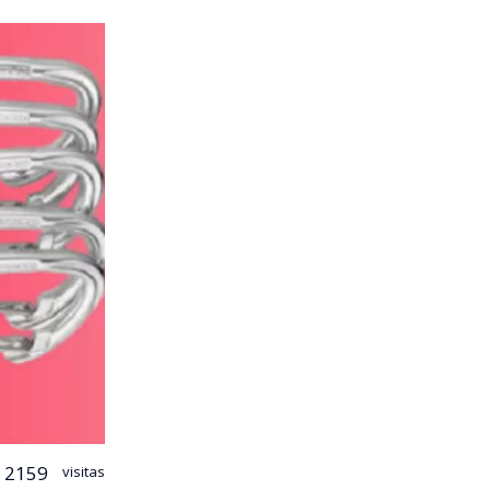
2159
visitas