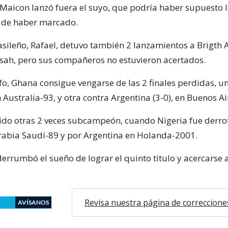
Maicon lanzó fuera el suyo, que podría haber supuesto la
o de haber marcado.
asileño, Rafael, detuvo también 2 lanzamientos a Brigth
ah, pero sus compañeros no estuvieron acertados.
fo, Ghana consigue vengarse de las 2 finales perdidas, u
en Australia-93, y otra contra Argentina (3-0), en Buenos A
sido otras 2 veces subcampeón, cuando Nigeria fue derr
rabia Saudí-89 y por Argentina en Holanda-2001.
 derrumbó el sueño de lograr el quinto título y acercarse a
Revisa nuestra página de correccione
AVÍSANOS