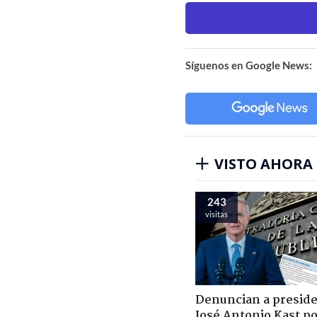
Síguenos en Google News:
VISTO AHORA
243
visitas
Denuncian a presid
José Antonio Kast p